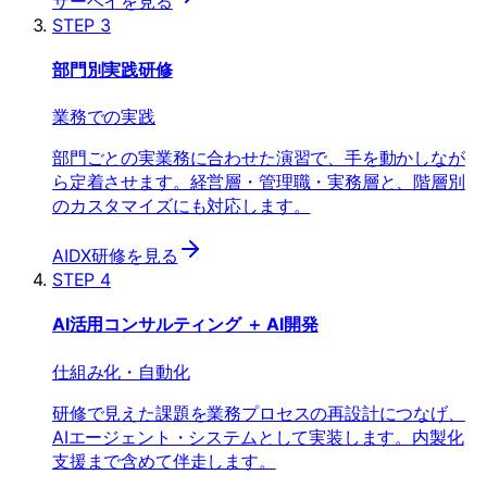
サーベイを見る
STEP 3
部門別実践研修
業務での実践
部門ごとの実業務に合わせた演習で、手を動かしなが
ら定着させます。経営層・管理職・実務層と、階層別
のカスタマイズにも対応します。
AIDX研修を見る
STEP 4
AI活用コンサルティング ＋ AI開発
仕組み化・自動化
研修で見えた課題を業務プロセスの再設計につなげ、
AIエージェント・システムとして実装します。内製化
支援まで含めて伴走します。