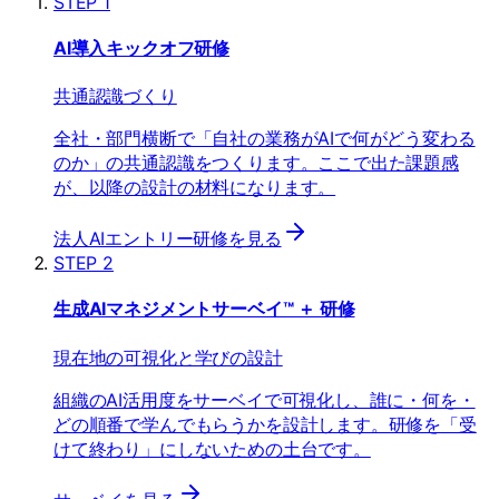
STEP 1
AI導入キックオフ研修
共通認識づくり
全社・部門横断で「自社の業務がAIで何がどう変わる
のか」の共通認識をつくります。ここで出た課題感
が、以降の設計の材料になります。
法人AIエントリー研修を見る
STEP 2
生成AIマネジメントサーベイ™ ＋ 研修
現在地の可視化と学びの設計
組織のAI活用度をサーベイで可視化し、誰に・何を・
どの順番で学んでもらうかを設計します。研修を「受
けて終わり」にしないための土台です。