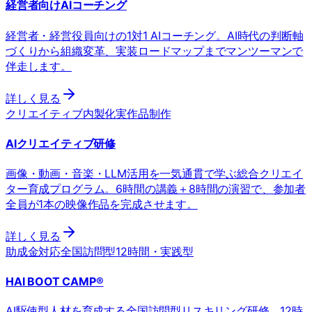
経営者向けAIコーチング
経営者・経営役員向けの1対1 AIコーチング。AI時代の判断軸
づくりから組織変革、実装ロードマップまでマンツーマンで
伴走します。
詳しく見る
クリエイティブ内製化
実作品制作
AIクリエイティブ研修
画像・動画・音楽・LLM活用を一気通貫で学ぶ総合クリエイ
ター育成プログラム。6時間の講義＋8時間の演習で、参加者
全員が1本の映像作品を完成させます。
詳しく見る
助成金対応
全国訪問型
12時間・実践型
HAI BOOT CAMP®
AI駆使型人材を育成する全国訪問型リスキリング研修。12時