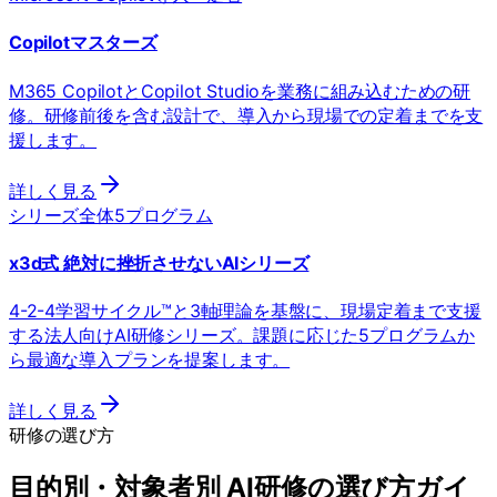
Copilotマスターズ
M365 CopilotとCopilot Studioを業務に組み込むための研
修。研修前後を含む設計で、導入から現場での定着までを支
援します。
詳しく見る
シリーズ全体
5プログラム
x3d式 絶対に挫折させないAIシリーズ
4-2-4学習サイクル™と3軸理論を基盤に、現場定着まで支援
する法人向けAI研修シリーズ。課題に応じた5プログラムか
ら最適な導入プランを提案します。
詳しく見る
研修の選び方
目的別・対象者別 AI研修の選び方ガイ