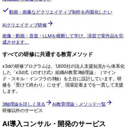
動画・画像などクリエイティブ制作を内製化したい
AIクリエイティブ研修
画像・動画・音楽・LLMを横断して学び、演習で実作品を完
成させます。
すべての研修に共通する教育メソッド
x3dの研修プログラムは、
1,800社
の法人支援知見から体系化
した「
x3d式（のすけ式）組織AI教育3軸理論
」（マイン
ド・スキル・インフラの3軸）を土台に設計しています。研
修を「受けて終わり」にせず、現場定着までを一貫して支援
します。
3軸理論を詳しく見る
AI教育理論・メソッド一覧
研修以外のサービス
AI導入コンサル・開発のサービス