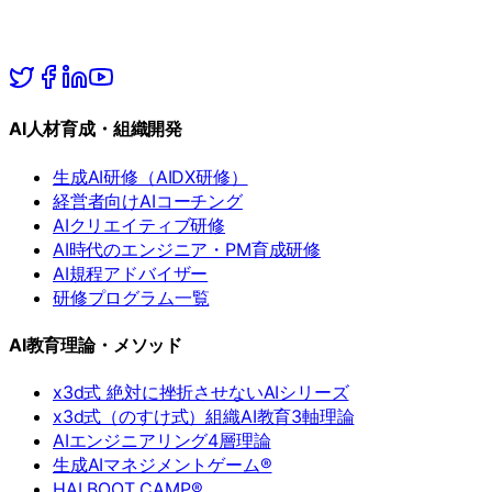
AI人材育成・組織開発
生成AI研修（AIDX研修）
経営者向けAIコーチング
AIクリエイティブ研修
AI時代のエンジニア・PM育成研修
AI規程アドバイザー
研修プログラム一覧
AI教育理論・メソッド
x3d式 絶対に挫折させないAIシリーズ
x3d式（のすけ式）組織AI教育3軸理論
AIエンジニアリング4層理論
生成AIマネジメントゲーム®
HAI BOOT CAMP®