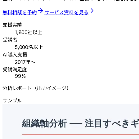
無料相談を予約
サービス資料を見る
支援実績
1,800
社以上
受講者
5,000
名以上
AI導入支援
2017
年〜
受講満足度
99
%
分析レポート（出力イメージ）
サンプル