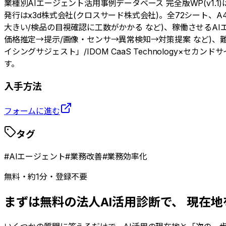
業種別AIエージェント活用事例データベース 完全版WP(v1.
発行はx3d株式会社(クロスサード株式会社)。全72シート、
大きい/検品の目視確認に工数がかかる など)、稼働させるAI
価格推定→提示/画像・センサ→異常検知→対策提案 など)、難易
イシングサジェスト」/IDOM CaaS Technology
す。
入手方法
フォームに進む
タグ
#
AIエージェント
#
業務改善
#
業務効率化
無料・約1分・登録不要
まずは無料の法人AI活用診断で、 現在