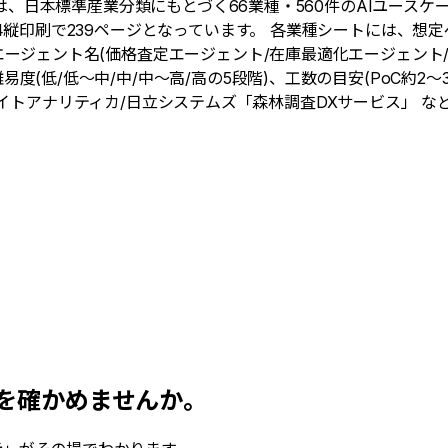
1)は、日本標準産業分類にもとづく66業種・560件のAIユース
A4縦印刷で239ページとなっています。 各業種シートには、想
エージェント名(価格査定エージェント/在庫最適化エージェント
度(低/低〜中/中/中〜高/高の5段階)、工数の目安(PoC約2〜
×セカンドサイトアナリティカ/日立システムズ「森林調査DXサービス
地を確かめませんか。