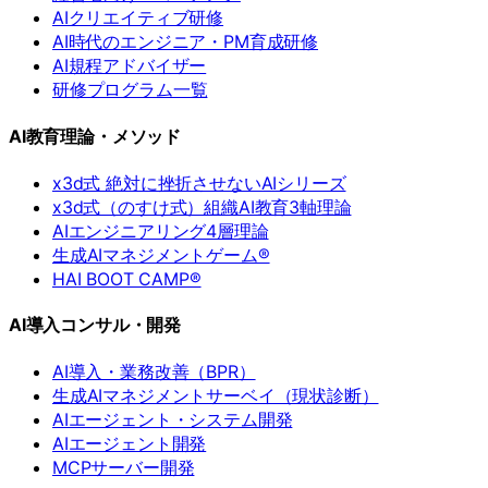
AIクリエイティブ研修
AI時代のエンジニア・PM育成研修
AI規程アドバイザー
研修プログラム一覧
AI教育理論・メソッド
x3d式 絶対に挫折させないAIシリーズ
x3d式（のすけ式）組織AI教育3軸理論
AIエンジニアリング4層理論
生成AIマネジメントゲーム®
HAI BOOT CAMP®
AI導入コンサル・開発
AI導入・業務改善（BPR）
生成AIマネジメントサーベイ（現状診断）
AIエージェント・システム開発
AIエージェント開発
MCPサーバー開発