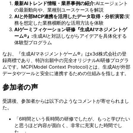
最新AIトレンド情報・業界事例の紹介:
AIエージェント
の最新動向や、業種別ユースケースを解説
AIと外部MCP連携を活用したデータ取得・分析演習:
実
務を想定した業務横断的な活用方法を体験
AIゲーミフィケーション研修『生成AIマネジメントゲ
ーム®』:
生成AIと対話しながらアイデアを具体化する
体験型プログラム
なお、『生成AIマネジメントゲーム®』はx3d株式会社の登
録商標であり、特許出願中の完全オリジナルAI研修プログラ
ムです。MCP(Model Context Protocol)とは、生成AIが外部
データやツールと安全に連携するための仕組みを指します。
参加者の声
受講後、参加者からは以下のようなコメントが寄せられまし
た。
「6時間という長時間の研修でしたが、もっと学びたい
と思うほど内容が面白く、非常に充実した時間でし
た。」