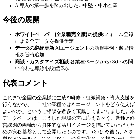
AI導入の第一歩を踏み出したい中堅・中小企業
今後の展開
ホワイトペーパー(全業種完全版)の提供
:フォーム登録
による全データを提供予定
データの継続更新
:AIエージェントの新規事例・製品情
報を随時追加
商談・カスタマイズ相談
:各業種ページからx3dへの問
い合わせ導線を設置済み
代表コメント
これまで全国の企業様に生成AI研修・組織開発・導入支援を
行うなかで、「自社の業種ではAIエージェントをどう使えば
よいのか」というご相談を数多く頂戴してまいりました。本
データベースは、こうした現場の声に応えるべく、業種と経
営課題の両軸から具体的な活用イメージを描いていただくた
めの実務基盤として公開したものです。x3dは今後も、AIを
単なるツールとしてではなく、企業文化として根づかせ、共