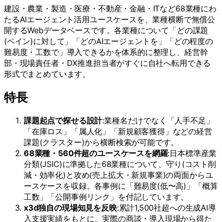
建設・農業・製造・医療・不動産・金融・ITなど68業種にわ
たるAIエージェント活用ユースケースを、業種横断で無償公
開するWebデータベースです。各業種について「どの課題
(ペイン)に対して」「どのAIエージェントを」「どの程度の
難易度・工数で」導入できるかを体系的に整理し、経営幹
部・現場責任者・DX推進担当者がすぐに自社へ転用できる
形式でまとめています。
特長
課題起点で探せる設計
:業種名だけでなく「人手不足」
「在庫ロス」「属人化」「新規顧客獲得」などの経営
課題(クラスター)から横断検索が可能です。
68業種・560件超のユースケースを網羅
:日本標準産業
分類(JSIC)に準拠した68業種について、守り(コスト削
減・効率化)と攻め(売上拡大・新規事業)の両面からユ
ースケースを収録。各事例に「難易度(低〜高)」「概算
工数」「公開事例リンク」を付記しています。
x3d独自の現場知見を反映
:累計1,500社超への生成AI導
入支援実績をもとに、実際の商談・導入現場から得た