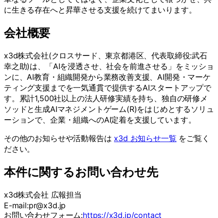
に生きる存在へと昇華させる支援を続けてまいります。
会社概要
x3d株式会社(クロスサード、東京都港区、代表取締役:武石
幸之助)は、「AIを浸透させ、社会を前進させる」をミッショ
ンに、AI教育・組織開発から業務改善支援、AI開発・マーケ
ティング支援までを一気通貫で提供するAIスタートアップで
す。累計1,500社以上の法人研修実績を持ち、独自の研修メ
ソッドと生成AIマネジメントゲーム(R)をはじめとするソリュ
ーションで、企業・組織へのAI定着を支援しています。
その他のお知らせや活動報告は
x3d お知らせ一覧
をご覧く
ださい。
本件に関するお問い合わせ先
x3d株式会社 広報担当
E-mail:pr@x3d.jp
お問い合わせフォーム:
https://x3d.jp/contact