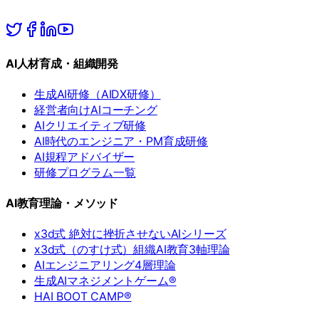
AI人材育成・組織開発
生成AI研修（AIDX研修）
経営者向けAIコーチング
AIクリエイティブ研修
AI時代のエンジニア・PM育成研修
AI規程アドバイザー
研修プログラム一覧
AI教育理論・メソッド
x3d式 絶対に挫折させないAIシリーズ
x3d式（のすけ式）組織AI教育3軸理論
AIエンジニアリング4層理論
生成AIマネジメントゲーム®
HAI BOOT CAMP®