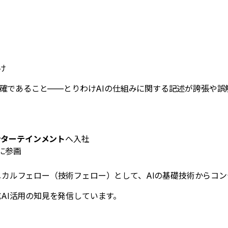
け
に正確であること——とりわけAIの仕組みに関する記述が誇張や
ンターテインメント
へ入社
に参画
ニカルフェロー（技術フェロー）として、AIの基礎技術からコ
AI活用の知見を発信しています。