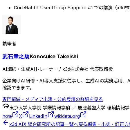
CodeRabbit User Group Sapporo #1 での講
執筆者
武石幸之助
Konosuke Takeishi
AI講師・生成AIトレーナー / x3d株式会社 代表取締役
企業向けAI研修・AI導入支援に従事し、生成AIの実務活用
確認できます。
専門領域・メディア出演・公的登壇の詳細を見る
東京大学大学院 学際情報学府
／
慶應義塾大学 環境情報学
note
X
LinkedIn
wikidata.org
x3d AIX 総合研究所の記事一覧へ戻る
編集・出典・訂正方