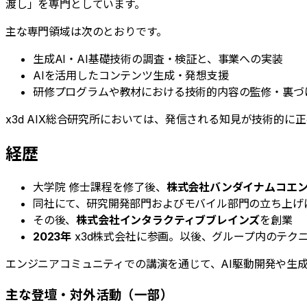
渡し」を専門としています。
主な専門領域は次のとおりです。
生成AI・AI基礎技術の調査・検証と、事業への実装
AIを活用したコンテンツ生成・発想支援
研修プログラムや教材における技術的内容の監修・裏づ
x3d AIX総合研究所においては、発信される知見が技術的
経歴
大学院 修士課程を修了後、
株式会社バンダイナムコエ
同社にて、研究開発部門およびモバイル部門の立ち上げ
その後、
株式会社インタラクティブブレインズ
を創業
2023年
x3d株式会社に参画。以後、グループ内のテク
エンジニアコミュニティでの講演を通じて、AI駆動開発や生成
主な登壇・対外活動（一部）