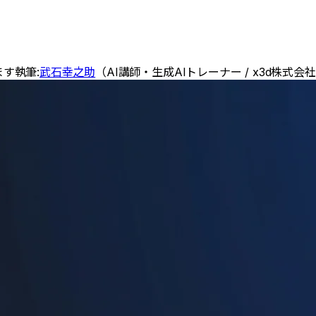
ます
執筆:
武石幸之助
（
AI講師・生成AIトレーナー / x3d株式会