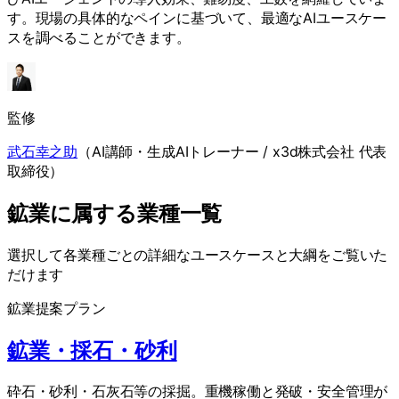
す。現場の具体的なペインに基づいて、最適なAIユースケー
スを調べることができます。
監修
武石幸之助
（
AI講師・生成AIトレーナー / x3d株式会社 代表
取締役
）
鉱業に属する業種一覧
選択して各業種ごとの詳細なユースケースと大綱をご覧いた
だけます
鉱業
提案プラン
鉱業・採石・砂利
砕石・砂利・石灰石等の採掘。重機稼働と発破・安全管理が