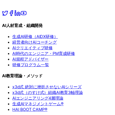
AI人材育成・組織開発
生成AI研修（AIDX研修）
経営者向けAIコーチング
AIクリエイティブ研修
AI時代のエンジニア・PM育成研修
AI規程アドバイザー
研修プログラム一覧
AI教育理論・メソッド
x3d式 絶対に挫折させないAIシリーズ
x3d式（のすけ式）組織AI教育3軸理論
AIエンジニアリング4層理論
生成AIマネジメントゲーム®
HAI BOOT CAMP®