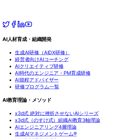
AI人材育成・組織開発
生成AI研修（AIDX研修）
経営者向けAIコーチング
AIクリエイティブ研修
AI時代のエンジニア・PM育成研修
AI規程アドバイザー
研修プログラム一覧
AI教育理論・メソッド
x3d式 絶対に挫折させないAIシリーズ
x3d式（のすけ式）組織AI教育3軸理論
AIエンジニアリング4層理論
生成AIマネジメントゲーム®