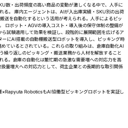
KU数・出荷頻度の高い商品の変動が激しくなる中で、人手に
る。 庫内エージェントは、AIが入出庫実績・SKU別の出荷
・搬送を自動化するという活用が考えられる。人手によるピッ
 ロボット・AGVの導入コスト・導入後の保守体制の整備が
から試験適用して効果を検証し、段階的に展開範囲を広げるア
ターにAI搭載の自動棚搬送型ロボットを導入し、ピッキング時
用を進めているとされている。これらの取り組みは、倉庫自動化AI
う繰り返しのピッキング・搬送業務から人材を解放すること
れる。倉庫の自動化は繁忙期の急激な需要増への対応力を高
取扱量増大への対応力として、荷主企業との長期的な取引関係
yuta RoboticsもAI協働型ピッキングロボットを実証し