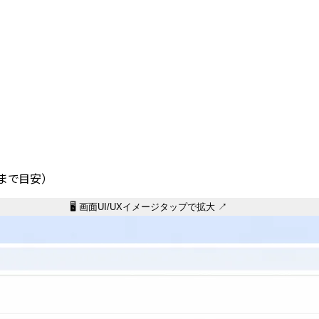
くまで目安）
🖥️ 画面UI/UXイメージ
タップで拡大 ↗