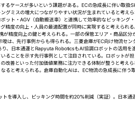
するケースが多いという課題がある。ECの急成長に伴い取扱S
ングミスの増大につながりやすい状況が生まれていると考えられ
ボット・AGV（自動搬送車）と連携して効率的なピッキング
グ精度の向上・人員の最適配置が同時に実現すると考えられる。
連携が精度向上の鍵と考えられる。一部の保管エリア・商品区分
示唆は、先行事例からも得られる。三菱倉庫がEC向け物流セン
日本通運とRapyuta RoboticsもAI協調ロボットの活
ていることを示す先行事例として注目されている。ロボットが担
スの改善といった付加価値業務に注力できる体制が整うと考えら
なると考えられる。倉庫自動化AIは、EC物流の急成長に伴う
を導入し、ピッキング時間を約20%削減（実証）。日本通運×Rap