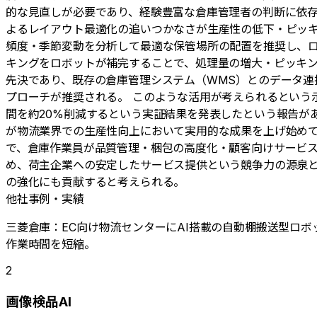
的な見直しが必要であり、経験豊富な倉庫管理者の判断に依存
よるレイアウト最適化の追いつかなさが生産性の低下・ピッキ
頻度・季節変動を分析して最適な保管場所の配置を推奨し、ロ
キングをロボットが補完することで、処理量の増大・ピッキン
先決であり、既存の倉庫管理システム（WMS）とのデータ
プローチが推奨される。 このような活用が考えられるという
間を約20%削減するという実証結果を発表したという報告があり、
が物流業界での生産性向上において実用的な成果を上げ始め
で、倉庫作業員が品質管理・梱包の高度化・顧客向けサービ
め、荷主企業への安定したサービス提供という競争力の源泉と
の強化にも貢献すると考えられる。
他社事例・実績
三菱倉庫：EC向け物流センターにAI搭載の自動棚搬送型ロボット
作業時間を短縮。
2
画像検品AI