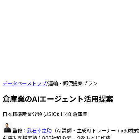
データベーストップ
/
運輸・郵便
提案プラン
倉庫業
のAIエージェント
活用提案
日本標準産業分類 (JSIC):
H48 倉庫業
監修：
武石幸之助
（
AI講師・生成AIトレーナー / x3d
AI導入支援実績 1,800社超のデータをもとに作成