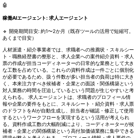
🤖
稼働AIエージェント:
求人エージェント
🔹 開発期間目安:
約1〜2か月（既存ツールの活用で短縮可。
あくまで目安）
人材派遣・紹介事業者では、求職者への推薦状・スキルシー
ト・職務経歴書の整形と、求人企業への案件紹介資料・求人
票の作成が担当コーディネーターの日常的な業務として大き
な工数を占めている。これらの資料作成は一件ごとに個別化
が必要であるため、扱う件数が多い担当者の負荷は特に大き
く、本来注力すべき候補者・企業との面談・関係構築という
対人業務の時間を圧迫しているという問題が生じやすいと考
えられる。 求人エージェントは、求職者のプロフィール情
報や企業の要件をもとに、スキルシート・紹介資料・求人票
のドラフトをAIが自動生成し、担当者が確認・修正して使用
するというワークフローを実現するという活用が考えられ
る。資料作成工数の大幅削減により、コーディネーターが候
補者・企業との関係構築という高付加価値業務に集中できる
環境が整うと考えられる。 プロフィール情報・求人要件の