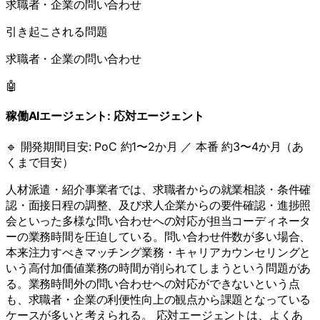
求職者・企業の問い合わせ
引き起こされる問題
求職者・企業の問い合わせ
🤖
稼働AIエージェント:
応対エージェント
🔹 開発期間目安:
PoC 約1〜2か月 ／ 本番 約3〜4か月（あ
くまで目安）
人材派遣・紹介事業者では、求職者からの就業相談・条件確
認・面接日程の調整、及び求人企業からの要件確認・進捗照
会といった多様な問い合わせへの対応が担当コーディネータ
ーの業務時間を圧迫している。問い合わせ件数が多い場合、
本来注力すべきマッチング業務・キャリアカウンセリングと
いう高付加価値業務の時間が削られてしまうという問題があ
る。業務時間外の問い合わせへの対応ができないという点
も、求職者・企業の利便性向上の観点から課題となっている
ケースが多いと考えられる。 応対エージェントは、よくあ