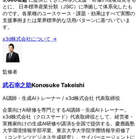
とに、 日本標準産業分類（JSIC）に準拠して体系化したも
のです。各業種のユースケース・課題・効果はすべて実際の
支援事例または業界標準的な活用パターンに基づいていま
す。
x3d株式会社について →
監修者
武石幸之助
Konosuke Takeishi
AI講師・生成AIトレーナー / x3d株式会社 代表取締役
企業向けAI研修を専門とするAI講師・生成AIトレーナー。
x3d株式会社（クロスサード）代表取締役として、経営者・
実務家向けの生成AI研修や講演を全国で提供する。慶應義塾
大学環境情報学部卒業、東京大学大学院学際情報学府修了
（コンテンツビジネス生成研究）。サイバーエージェントに