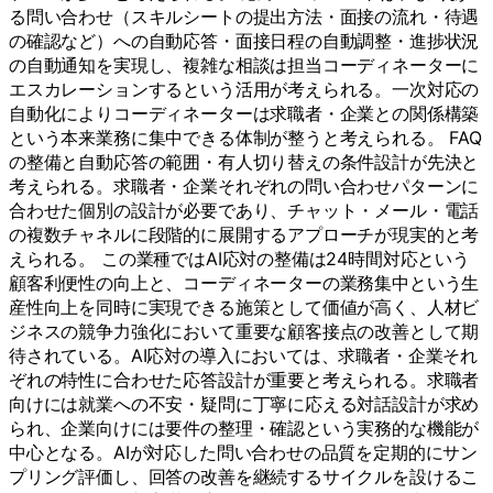
る問い合わせ（スキルシートの提出方法・面接の流れ・待遇
の確認など）への自動応答・面接日程の自動調整・進捗状況
の自動通知を実現し、複雑な相談は担当コーディネーターに
エスカレーションするという活用が考えられる。一次対応の
自動化によりコーディネーターは求職者・企業との関係構築
という本来業務に集中できる体制が整うと考えられる。 FAQ
の整備と自動応答の範囲・有人切り替えの条件設計が先決と
考えられる。求職者・企業それぞれの問い合わせパターンに
合わせた個別の設計が必要であり、チャット・メール・電話
の複数チャネルに段階的に展開するアプローチが現実的と考
えられる。 この業種ではAI応対の整備は24時間対応という
顧客利便性の向上と、コーディネーターの業務集中という生
産性向上を同時に実現できる施策として価値が高く、人材ビ
ジネスの競争力強化において重要な顧客接点の改善として期
待されている。AI応対の導入においては、求職者・企業それ
ぞれの特性に合わせた応答設計が重要と考えられる。求職者
向けには就業への不安・疑問に丁寧に応える対話設計が求め
られ、企業向けには要件の整理・確認という実務的な機能が
中心となる。AIが対応した問い合わせの品質を定期的にサン
プリング評価し、回答の改善を継続するサイクルを設けるこ