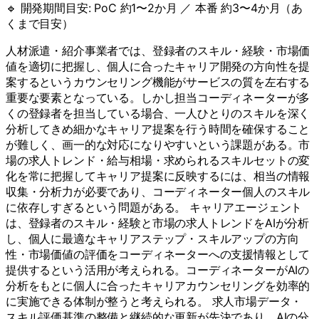
🔹 開発期間目安:
PoC 約1〜2か月 ／ 本番 約3〜4か月（あ
くまで目安）
人材派遣・紹介事業者では、登録者のスキル・経験・市場価
値を適切に把握し、個人に合ったキャリア開発の方向性を提
案するというカウンセリング機能がサービスの質を左右する
重要な要素となっている。しかし担当コーディネーターが多
くの登録者を担当している場合、一人ひとりのスキルを深く
分析してきめ細かなキャリア提案を行う時間を確保すること
が難しく、画一的な対応になりやすいという課題がある。市
場の求人トレンド・給与相場・求められるスキルセットの変
化を常に把握してキャリア提案に反映するには、相当の情報
収集・分析力が必要であり、コーディネーター個人のスキル
に依存しすぎるという問題がある。 キャリアエージェント
は、登録者のスキル・経験と市場の求人トレンドをAIが分析
し、個人に最適なキャリアステップ・スキルアップの方向
性・市場価値の評価をコーディネーターへの支援情報として
提供するという活用が考えられる。コーディネーターがAIの
分析をもとに個人に合ったキャリアカウンセリングを効率的
に実施できる体制が整うと考えられる。 求人市場データ・
スキル評価基準の整備と継続的な更新が先決であり、AIの分