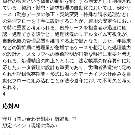
負荷の増大という成長の制約を解消する施策として期待され
ている。契約・勤怠・請求処理の自動化においては、例外ケ
ース（勤怠データの修正・契約変更・特殊な請求処理など）
の処理フローを丁寧に設計することが、運用の安定性におい
て特に重要と考えられる。例外ケースを担当者が迅速に確
認・処理できる設計と、処理状況のリアルタイム可視化が、
自動化後の管理品質を維持する上で鍵となる。また、年度末
などの繁忙期に処理量が急増するケースを想定した処理能力
の設計と、スタッフへの事前説明が円滑な移行に重要と考え
られる。処理精度の向上とともに、法定帳票の保存要件に対
応したデータ管理の設計も重要であり、労働者派遣法で定め
られた記録保存期間・形式に沿ったアーカイブの仕組みを自
動化フローに組み込むことが法令遵守において不可欠と考え
られる。
4
応対AI
守り
（
問い合わせ対応
）
難易度:
中
想定ペイン（現場の痛み）