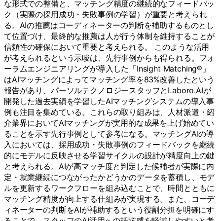
な形式での整備と、マッチング精度の継続的なフィードバッ
ク（実際の採用成功・失敗事例の学習）が重要と考えられ
る。AIの推薦はコーディネーターの判断を補助するものとし
て位置づけ、最終的な推薦は人が行う体制を維持することが
信頼性の確保において重要と考えられる。 このような活用
が考えられるという示唆は、先行事例からも得られる。フォ
ーラムエンジニアリングが導入した「Insight Matching®」
はAIマッチングによってマッチング率を83%改善したという
報告があり、パーソルテクノロジースタッフとLaboro.AIが
開発した過去実績を学習したAIマッチングシステムの導入事
例も注目を集めている。これらの取り組みは、人材派遣・紹
介業界においてAIマッチングが実用的な成果を上げ始めてい
ることを示す先行事例として参考になる。マッチングAIの導
入においては、採用成功・失敗事例のフィードバックを継続
的にモデルに反映させる学習サイクルの設計が精度向上の鍵
と考えられる。AIが高マッチ度と判定した候補者が実際に内
定・就業継続につながったかどうかのデータを蓄積し、モデ
ルを更新するワークフローを組み込むことで、時間とともに
マッチング精度が向上する仕組みが実現する。また、コーデ
ィネーターの判断をAIが補助するという役割分担を明確にす
ることで、スタッフのAI活用への抵抗感を軽減しやすいと考