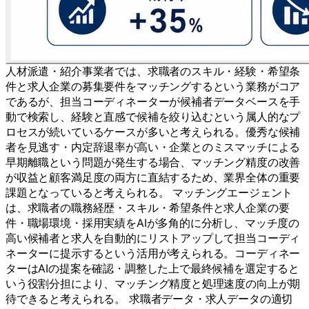
人材派遣・紹介事業者では、求職者のスキル・経験・希望条
件と求人企業の募集要件をマッチングするという業務がコア
であるが、担当コーディネーターが候補者データベースを手
動で検索し、経験と直感で候補を絞り込むという属人的なプ
ロセスが続いているケースが多いと考えられる。優秀な候補
者を見逃す・内定辞退率が高い・企業とのミスマッチによる
早期離職という問題が発生する場合、マッチング精度の改善
が収益と顧客満足度の両方に直結するため、業界全体の重要
課題となっていると考えられる。 マッチングエージェント
は、求職者の職務経歴・スキル・希望条件と求人企業の要
件・職場環境・採用実績をAIが多角的に分析し、マッチ度の
高い候補者と求人を自動的にリストアップして担当コーディ
ネーターに提示するという活用が考えられる。コーディネー
ターはAIの提案を確認・調整した上で最終候補を選定すると
いう役割分担により、マッチング精度と処理速度の向上が期
待できると考えられる。 求職者データ・求人データの適切