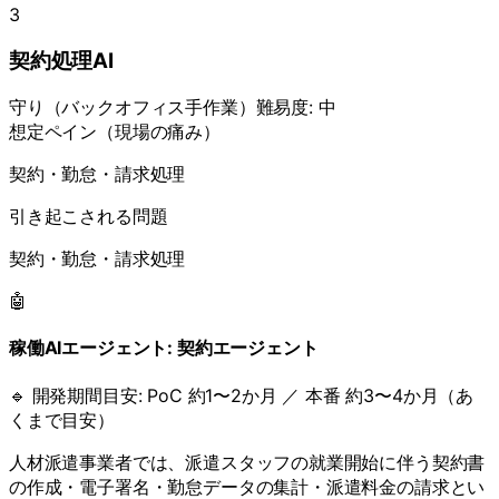
3
契約処理AI
守り
（
バックオフィス手作業
）
難易度:
中
想定ペイン（現場の痛み）
契約・勤怠・請求処理
引き起こされる問題
契約・勤怠・請求処理
🤖
稼働AIエージェント:
契約エージェント
🔹 開発期間目安:
PoC 約1〜2か月 ／ 本番 約3〜4か月（あ
くまで目安）
人材派遣事業者では、派遣スタッフの就業開始に伴う契約書
の作成・電子署名・勤怠データの集計・派遣料金の請求とい