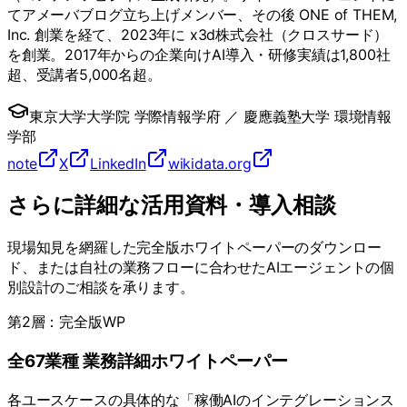
てアメーバブログ立ち上げメンバー、その後 ONE of THEM,
Inc. 創業を経て、2023年に x3d株式会社（クロスサード）
を創業。2017年からの企業向けAI導入・研修実績は1,800社
超、受講者5,000名超。
東京大学大学院 学際情報学府
／
慶應義塾大学 環境情報
学部
note
X
LinkedIn
wikidata.org
さらに詳細な活用資料・導入相談
現場知見を網羅した完全版ホワイトペーパーのダウンロー
ド、または自社の業務フローに合わせたAIエージェントの個
別設計のご相談を承ります。
第2層：完全版WP
全67業種 業務詳細ホワイトペーパー
各ユースケースの具体的な「稼働AIのインテグレーションス