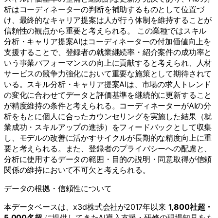
析はコーディネーターの判断を補助するものとして位置づ
け、最終的なキャリア提案は人が行う体制を維持することが
信頼性の観点から重要と考えられる。 この業種ではスキル
分析・キャリア提案AIはコーディネーターの付加価値向上を
支援することで、登録者の就業継続率・紹介案件の成功率と
いう事業パフォーマンスの向上に貢献すると考えられ、人材
サービスの競争力強化において重要な施策として期待されて
いる。スキル分析・キャリア提案AIは、市場の求人トレンド
の変化に合わせてデータと評価基準を継続的に更新すること
が精度維持の条件と考えられる。コーディネーターがAIの分
析をもとに個人に合ったカウンセリングを実施した結果（就
業成功・スキルアップの進捗）をフィードバックとして収集
し、モデルの改善に活かすサイクルが長期的な精度向上に重
要と考えられる。また、登録者のプライバシーへの配慮と、
分析に使用するデータの範囲・目的の説明・同意取得が信頼
関係の維持において不可欠と考えられる。
データの根拠・信頼性について
本データベースは、x3d株式会社が2017年以来
1,800社超・
5,000名超
に提供してきたAI導入支援・研修の現場知見をも