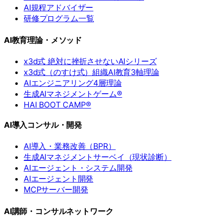
AI規程アドバイザー
研修プログラム一覧
AI教育理論・メソッド
x3d式 絶対に挫折させないAIシリーズ
x3d式（のすけ式）組織AI教育3軸理論
AIエンジニアリング4層理論
生成AIマネジメントゲーム®
HAI BOOT CAMP®
AI導入コンサル・開発
AI導入・業務改善（BPR）
生成AIマネジメントサーベイ（現状診断）
AIエージェント・システム開発
AIエージェント開発
MCPサーバー開発
AI講師・コンサルネットワーク