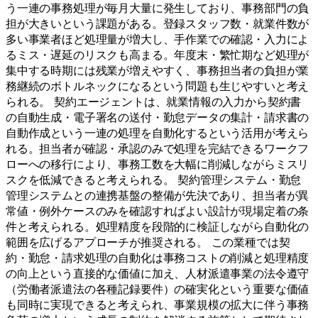
う一連の事務処理が毎月大量に発生しており、事務部門の負
担が大きいという課題がある。登録スタッフ数・就業件数が
多い事業者ほど処理量が増大し、手作業での確認・入力によ
るミス・遅延のリスクも高まる。年度末・繁忙期など処理が
集中する時期には残業が増えやすく、事務担当者の負担が業
務継続のボトルネックになるという問題も生じやすいと考え
られる。 契約エージェントは、就業情報の入力から契約書
の自動生成・電子署名の送付・勤怠データの集計・請求書の
自動作成という一連の処理を自動化するという活用が考えら
れる。担当者が確認・承認のみで処理を完結できるワークフ
ローへの移行により、事務工数を大幅に削減しながらミスリ
スクを低減できると考えられる。 契約管理システム・勤怠
管理システムとの連携基盤の整備が先決であり、担当者が異
常値・例外ケースのみを確認すればよい設計が現場定着の条
件と考えられる。処理精度を段階的に検証しながら自動化の
範囲を広げるアプローチが推奨される。 この業種では契
約・勤怠・請求処理の自動化は事務コストの削減と処理精度
の向上という直接的な価値に加え、人材派遣事業の法令遵守
（労働者派遣法の各種記録要件）の確実化という重要な価値
も同時に実現できると考えられ、事業規模の拡大に伴う事務