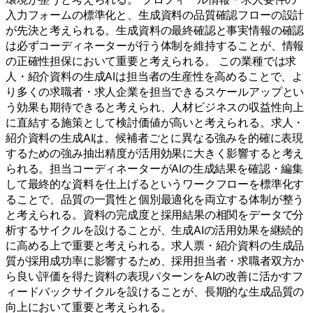
入力フォームの標準化と、生成資料の品質確認フローの設計
が先決と考えられる。生成資料の最終確認と事実情報の確認
は必ずコーディネーターが行う体制を維持することが、情報
の正確性担保において重要と考えられる。 この業種では求
人・紹介資料の生成AIは担当者の生産性を高めることで、よ
り多くの求職者・求人企業を担当できるスケールアップとい
う効果も期待できると考えられ、人材ビジネスの収益性向上
に直結する施策として検討価値が高いと考えられる。求人・
紹介資料の生成AIは、候補者ごとに異なる強みを的確に表現
するための強み抽出精度が活用効果に大きく影響すると考え
られる。担当コーディネーターがAIの生成結果を確認・編集
して最終的な資料を仕上げるというワークフローを標準化す
ることで、品質の一貫性と個別最適化を両立する体制が整う
と考えられる。資料の完成度と採用結果の相関をデータで分
析するサイクルを設けることが、生成AIの活用効果を継続的
に高める上で重要と考えられる。求人票・紹介資料の生成品
質が採用成功率に影響するため、採用担当者・求職者双方か
ら良い評価を得た資料の表現パターンをAIの改善に活かすフ
ィードバックサイクルを設けることが、長期的な生成品質の
向上において重要と考えられる。