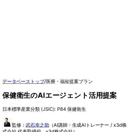
データベーストップ
/
医療・福祉
提案プラン
保健衛生
のAIエージェント
活用提案
日本標準産業分類 (JSIC):
P84 保健衛生
監修：
武石幸之助
（
AI講師・生成AIトレーナー / x3d株
式会社 代表取締役
、x3d株式会社）