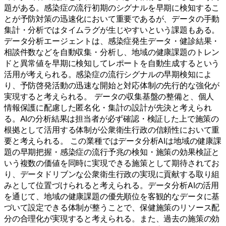
題がある。感染症の流行初期のシグナルを早期に検知するこ
とが予防対策の迅速化において重要であるが、データの手動
集計・分析ではタイムラグが生じやすいという課題もある。
データ分析エージェントは、感染症発生データ・健診結果・
相談件数などを自動収集・分析し、地域の健康課題のトレン
ドと異常値を早期に検知してレポートを自動生成するという
活用が考えられる。感染症の流行シグナルの早期検知によ
り、予防啓発活動の迅速な開始と対応体制の先行的な強化が
実現すると考えられる。 データの収集基盤の整備と、個人
情報保護に配慮した匿名化・集計の設計が先決と考えられ
る。AIの分析結果は担当者が必ず確認・検証した上で施策の
根拠として活用する体制が公衆衛生行政の信頼性において重
要と考えられる。 この業種ではデータ分析AIは地域の健康課
題の早期把握・感染症の流行予兆の検知・施策の効果検証と
いう複数の価値を同時に実現できる施策として期待されてお
り、データドリブンな公衆衛生行政の実現に貢献する取り組
みとして位置づけられると考えられる。データ分析AIの活用
を通じて、地域の健康課題の優先順位を客観的なデータに基
づいて設定できる体制が整うことで、保健施策のリソース配
分の合理化が実現すると考えられる。また、過去の施策の効