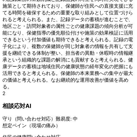
施策として期待されており、保健師が住民への直接支援に充
てる時間を確保するための重要な取り組みとして位置づけら
れると考えられる。また、記録データの蓄積が進むことで、
地区ごと・訪問対象者の属性ごとの健康課題の傾向分析が可
能になり、保健指導の優先順位付けや施策の効果検証に活用
できるという付加価値も期待できると考えられる。記録の電
子化により、複数の保健師が同じ対象者の情報を共有して支
援を継続できる体制が整い、担当者の異動・休暇時の情報継
承という組織的な課題の解消にも貢献すると考えられる。健
康データの蓄積は地域住民の健康状態の経年変化の把握にも
活用できると考えられる。保健師の本来業務への集中が最大
の価値と考えられる。なお継続的な運用改善が価値を高め
る。
2
相談応対AI
守り
（
問い合わせ対応
）
難易度:
中
想定ペイン（現場の痛み）