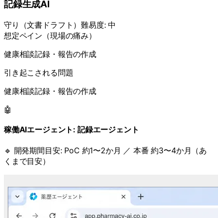
記録生成AI
守り
（
文書ドラフト
）
難易度:
中
想定ペイン（現場の痛み）
健康相談記録・報告の作成
引き起こされる問題
健康相談記録・報告の作成
🤖
稼働AIエージェント:
記録エージェント
🔹 開発期間目安:
PoC 約1〜2か月 ／ 本番 約3〜4か月（あ
くまで目安）