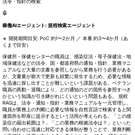
法令・指針の検索
🤖
稼働AIエージェント:
規程検索エージェント
🔹 開発期間目安:
PoC 約1〜2か月 ／ 本番 約3〜4か月（あ
くまで目安）
保健所・保健センターの職員は、感染症法・母子保健法・地
域保健法などの法令、国・都道府県の通知・指針、業務マニ
ュアルなど大量の文書を参照しながら業務を行う必要がある
が、文書量が膨大で更新も頻繁に発生するため、必要な情報
を迅速に探し出すことが難しいという課題がある。ベテラン
職員の異動・退職により、どの通知のどの箇所を参照すべき
かという知識が引き継がれにくいという問題もある。 規程
RAGは、法令・通知・指針・業務マニュアルを一元管理し、
職員が業務上の判断に必要な情報を自然言語で検索すると関
連箇所を即座に提示するという活用が考えられる。「この感
染症の届出範囲は？」「この業務の根拠法令は？」といった
問い合わせに迅速に対応できる体制が整うことで、業務判断