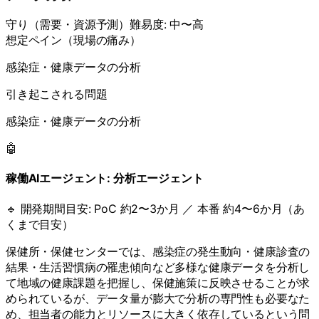
守り
（
需要・資源予測
）
難易度:
中〜高
想定ペイン（現場の痛み）
感染症・健康データの分析
引き起こされる問題
感染症・健康データの分析
🤖
稼働AIエージェント:
分析エージェント
🔹 開発期間目安:
PoC 約2〜3か月 ／ 本番 約4〜6か月（あ
くまで目安）
保健所・保健センターでは、感染症の発生動向・健康診査の
結果・生活習慣病の罹患傾向など多様な健康データを分析し
て地域の健康課題を把握し、保健施策に反映させることが求
められているが、データ量が膨大で分析の専門性も必要なた
め、担当者の能力とリソースに大きく依存しているという問