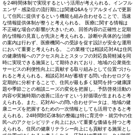
を24時間体制で実現するという活用が考えられる。インフル
エンザ・感染症の流行期には関連Q&Aをリアルタイムで更新
して住民に提供するという機能も組み合わせることで、迅速
な情報提供体制が整うと考えられる。 医療に関する情報は
不正確な場合の影響が大きいため、回答内容の正確性と定期
的な情報の見直しが先決と考えられる。診断や具体的な治療
の案内は行わず、医療機関への受診を促す設計が安全な運用
において重要と考えられる。 この業種では相談応対AIは住民
の健康情報へのアクセス向上とスタッフの対応負荷軽減を同
時に実現できる施策として期待されており、地域の公衆衛生
サービスの利便性向上に貢献する取り組みとして位置づけら
れると考えられる。相談応対AIが蓄積する問い合わせログを
定期的に分析することで、住民が最も多く疑問を持つ健康課
題や季節ごとの相談ニーズの変化を把握し、予防啓発活動の
内容や実施時期の改善に活かすという好循環が生まれると考
えられる。また、応対AIへの問い合わせデータは、地域の健
康ニーズを把握するための一次情報としても活用できると考
えられる。24時間対応体制の整備は特に育児中・就労中の住
民へのアクセシビリティ向上において重要な価値を持つと考
えられる。住民の健康リテラシー向上にも貢献する施策とし