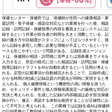
保健センター・保健所では、保健師が住民への健康相談・家
庭訪問・母子保健・感染症対応などの業務を行った後、相談
記録・訪問記録・保健指導の内容を書面またはシステムに記
録するという作業が担当者の時間を大きく消費している。記
録の書き方や詳細度がスタッフによってばらつきやすく、後
から記録を参照した際に必要な情報が不足しているというケ
ースも生じやすいという問題がある。 記録生成エージェン
トは、保健師が相談・訪問後に音声または箇条書きでメモを
入力すると、所定の様式に沿った相談記録・訪問記録・保健
指導記録のドラフトをAIが自動生成するという活用が考えら
れる。定型の記載事項が自動補完されることで、記録作成に
かかる時間の削減と記録品質の均質化が同時に実現すると考
えられる。 個人健康情報という機密性の高い情報を扱うた
め、セキュリティ要件と個人情報保護規定への厳格な対応が
先決と考えられる。生成した記録の内容確認は必ず担当保健
師が行い、修正・承認する体制を維持することが正確性にお
いて不可欠と考えられる。 この業種では記録生成AIは保健師
の記録業務の工数削減と記録品質の向上を同時に実現できる