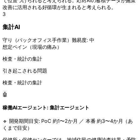
て位置づけられると考えられる。応対AIの蓄積データが施策
改善に活用される好循環が生まれると考えられる。
3
集計AI
守り
（
バックオフィス手作業
）
難易度:
中
想定ペイン（現場の痛み）
検査・統計の集計
引き起こされる問題
検査・統計の集計
🤖
稼働AIエージェント:
集計エージェント
🔹 開発期間目安:
PoC 約1〜2か月 ／ 本番 約3〜4か月（あ
くまで目安）
保健所・保健センターでは、地域住民の健康診査結果・予防