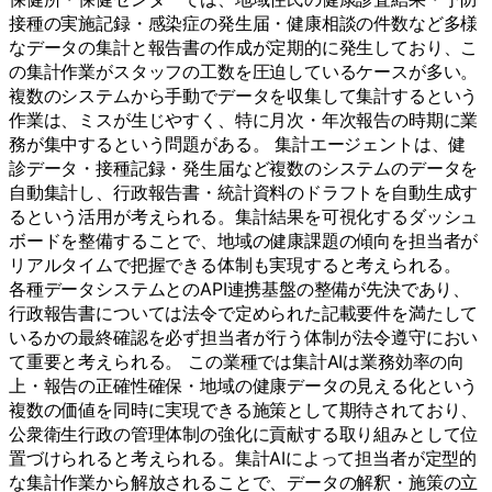
接種の実施記録・感染症の発生届・健康相談の件数など多様
なデータの集計と報告書の作成が定期的に発生しており、こ
の集計作業がスタッフの工数を圧迫しているケースが多い。
複数のシステムから手動でデータを収集して集計するという
作業は、ミスが生じやすく、特に月次・年次報告の時期に業
務が集中するという問題がある。 集計エージェントは、健
診データ・接種記録・発生届など複数のシステムのデータを
自動集計し、行政報告書・統計資料のドラフトを自動生成す
るという活用が考えられる。集計結果を可視化するダッシュ
ボードを整備することで、地域の健康課題の傾向を担当者が
リアルタイムで把握できる体制も実現すると考えられる。
各種データシステムとのAPI連携基盤の整備が先決であり、
行政報告書については法令で定められた記載要件を満たして
いるかの最終確認を必ず担当者が行う体制が法令遵守におい
て重要と考えられる。 この業種では集計AIは業務効率の向
上・報告の正確性確保・地域の健康データの見える化という
複数の価値を同時に実現できる施策として期待されており、
公衆衛生行政の管理体制の強化に貢献する取り組みとして位
置づけられると考えられる。集計AIによって担当者が定型的
な集計作業から解放されることで、データの解釈・施策の立