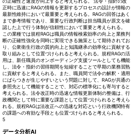
の正確性と速度が向上すると考えられる。 法令・指針の改
正時に迅速にRAGの情報を更新するプロセスの設計が情報の
最新性維持において最重要と考えられる。RAGの回答はあく
まで参考情報であり、重要な行政判断は担当職員が原文を確
認した上で行う体制が信頼性において重要と考えられる。
この業種では規程RAGは職員の情報検索効率の向上と業務判
断の正確性強化を同時に実現できる施策として期待されてお
り、公衆衛生行政の質的向上と知識継承の効率化に貢献する
取り組みとして位置づけられると考えられる。規程RAGの活
用は、新任職員のオンボーディング支援ツールとしても機能
し、法令・指針の習得期間を短縮することで早期の業務習熟
に貢献すると考えられる。また、職員間で法令の解釈・適用
にばらつきが生じやすいという問題に対して、RAGが共通の
参照先として機能することで、対応の標準化にも寄与すると
考えられる。法令改正時の迅速な情報更新体制の整備は、行
政機関として特に重要な課題として位置づけられると考えら
れる。規程RAGは法改正への迅速な対応という行政機関特有
の課題への有効な手段とも位置づけられると考えられる。
5
データ分析AI