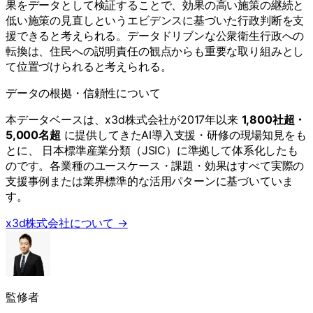
果をデータとして検証することで、効果の高い施策の継続と
低い施策の見直しというエビデンスに基づいた行政判断を支
援できると考えられる。データドリブンな公衆衛生行政への
転換は、住民への説明責任の観点からも重要な取り組みとし
て位置づけられると考えられる。
データの根拠・信頼性について
本データベースは、x3d株式会社が2017年以来
1,800社超・
5,000名超
に提供してきたAI導入支援・研修の現場知見をも
とに、 日本標準産業分類（JSIC）に準拠して体系化したも
のです。各業種のユースケース・課題・効果はすべて実際の
支援事例または業界標準的な活用パターンに基づいていま
す。
x3d株式会社について →
監修者