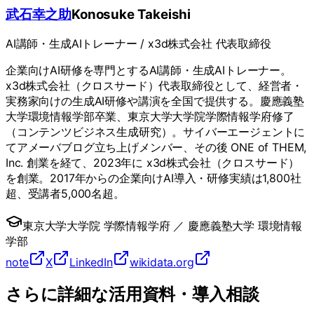
武石幸之助
Konosuke Takeishi
AI講師・生成AIトレーナー / x3d株式会社 代表取締役
企業向けAI研修を専門とするAI講師・生成AIトレーナー。
x3d株式会社（クロスサード）代表取締役として、経営者・
実務家向けの生成AI研修や講演を全国で提供する。慶應義塾
大学環境情報学部卒業、東京大学大学院学際情報学府修了
（コンテンツビジネス生成研究）。サイバーエージェントに
てアメーバブログ立ち上げメンバー、その後 ONE of THEM,
Inc. 創業を経て、2023年に x3d株式会社（クロスサード）
を創業。2017年からの企業向けAI導入・研修実績は1,800社
超、受講者5,000名超。
東京大学大学院 学際情報学府
／
慶應義塾大学 環境情報
学部
note
X
LinkedIn
wikidata.org
さらに詳細な活用資料・導入相談