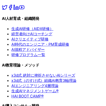
AI人材育成・組織開発
生成AI研修（AIDX研修）
経営者向けAIコーチング
AIクリエイティブ研修
AI時代のエンジニア・PM育成研修
AI規程アドバイザー
研修プログラム一覧
AI教育理論・メソッド
x3d式 絶対に挫折させないAIシリーズ
x3d式（のすけ式）組織AI教育3軸理論
AIエンジニアリング4層理論
生成AIマネジメントゲーム®
HAI BOOT CAMP®
AI導入コンサル・開発