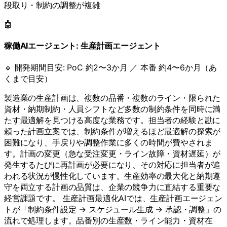
段取り・制約の調整が複雑
🤖
稼働AIエージェント:
生産計画エージェント
🔹 開発期間目安:
PoC 約2〜3か月 ／ 本番 約4〜6か月（あ
くまで目安）
製造業の生産計画は、複数の品番・複数のライン・限られた
資材・納期制約・人員シフトなど多数の制約条件を同時に満
たす最適解を見つける高度な業務です。担当者の経験と勘に
頼った計画立案では、制約条件が増えるほど最適解の探索が
困難になり、手戻りや調整作業に多くの時間が費やされま
す。計画の変更（急な受注変更・ライン故障・資材遅延）が
発生するたびに再計画が必要になり、その対応に担当者が追
われる状況が慢性化しています。生産効率の最大化と納期遵
守を両立する計画の品質は、企業の競争力に直結する重要な
経営課題です。 生産計画最適化AIでは、生産計画エージェン
トが「制約条件設定 → スケジュール生成 → 承認・調整」の
流れで処理します。品番別の生産数・ライン能力・資材在