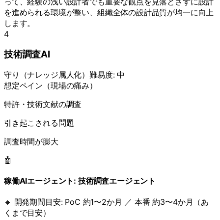
って、経験の浅い設計者でも重要な観点を見落とさずに設計
を進められる環境が整い、組織全体の設計品質が均一に向上
します。
4
技術調査AI
守り
（
ナレッジ属人化
）
難易度:
中
想定ペイン（現場の痛み）
特許・技術文献の調査
引き起こされる問題
調査時間が膨大
🤖
稼働AIエージェント:
技術調査エージェント
🔹 開発期間目安:
PoC 約1〜2か月 ／ 本番 約3〜4か月（あ
くまで目安）