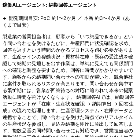
稼働AIエージェント:
納期回答エージェント
🔹 開発期間目安:
PoC 約1〜2か月 ／ 本番 約3〜4か月（あ
くまで目安）
製造業の営業担当者は、顧客から「いつ納品できるか」とい
う問い合わせを受けるたびに、生産部門に状況確認を求め、
回答を返すという時間のかかるプロセスを踏む必要がありま
す。生産ラインの稼働状況・原材料在庫・既存の受注残を確
認して納期の見通しを出す作業は、単純に見えても関係部門
への確認と調整を要するため、回答に時間がかかりやすいで
す。顧客からの納期問い合わせへの初動が遅いと、競合他社
に案件を取られるリスクが高まります。問い合わせが集中す
る繁忙期には、営業が回答待ちの対応に追われて本来の提案
活動に時間を割けなくなります。 納期回答AIでは、納期回答
エージェントが「在庫・生産状況確認 → 納期算出 → 回答生
成」の流れで処理します。生産管理システム・在庫データと
連携することで、問い合わせを受けた時点でのリアルタイム
の生産状況を参照し、見込み納期を即座に算出して回答しま
す。複数品番の同時問い合わせにも対応でき、営業担当者の