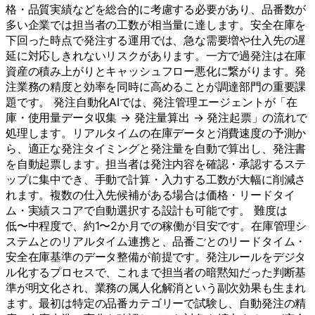
格・品質実績などを総合的に考慮する必要があり、品番数が
多い企業では担当者の工数が相当量に達します。安全在庫を
下回った時点で発注する運用では、急な需要増や仕入先の遅
延に対応しきれないリスクがあります。一方で過発注は在庫
資産の積み上がりとキャッシュフロー悪化に繋がります。発
注業務の精度と効率を同時に高めることが調達部門の重要課
題です。 発注自動化AIでは、発注管理エージェントが「在
庫・使用量データ収集 → 発注量算出 → 発注起票」の流れで
処理します。リアルタイムの在庫データと消費速度の予測か
ら、適正な発注タイミングと発注量を自動で算出し、発注書
を自動起票します。担当者は発注内容を確認・承認するステ
ップに集中でき、手動で計算・入力する工数が大幅に削減さ
れます。複数の仕入先候補がある場合は価格・リードタイ
ム・実績スコアで自動選択する設計も可能です。 難度は
低〜中程度で、約1〜2か月での稼働が目安です。在庫管理シ
ステムとのリアルタイム連携と、品番ごとのリードタイム・
安全在庫基準のデータ整備が前提です。発注ルールをデジタ
ル化するプロセスで、これまで担当者の暗黙知だった判断基
準が明文化され、業務の属人化解消という副次効果も生まれ
ます。最初は特定の品番カテゴリーで試験し、自動発注の精