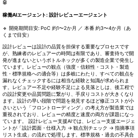
🤖
稼働AIエージェント:
設計レビューエージェント
🔹 開発期間目安:
PoC 約1〜2か月 ／ 本番 約3〜4か月（あ
くまで目安）
設計レビューは設計の品質を担保する重要なプロセスです
が、熟練者のレビュアーの時間は有限であり、審査待ちで開
発が進まないというボトルネックが多くの製造企業で発生し
ています。レビューの観点（強度・信頼性・コスト・製造
性・標準規格への適合等）は多岐にわたり、すべての観点を
漏れなくチェックするには相当な経験と知識が求められま
す。レビュアー不足や経験不足による見落としは、後工程で
の設計変更や品質問題に繋がり、手戻りコストが大きくなり
ます。設計の早い段階で問題を発見するほど修正コストが小
さいという「フロントローディング」の考え方が製造業では
重視されており、レビューの精度と速度の両方が課題になっ
ています。 設計レビュー支援AIでは、レビュー支援エージェ
ントが「設計図面・仕様入力 → 観点別チェック → 指摘事項
リスト生成」の流れで処理します。標準規格・過去の不具合