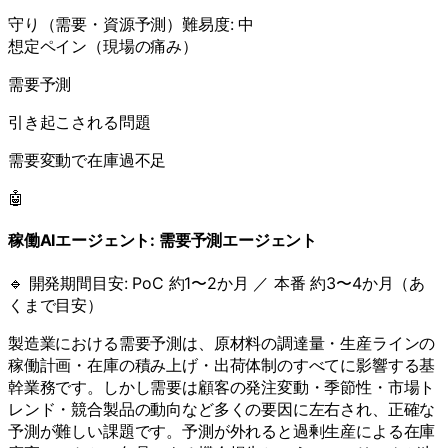
守り
（
需要・資源予測
）
難易度:
中
想定ペイン（現場の痛み）
需要予測
引き起こされる問題
需要変動で在庫過不足
🤖
稼働AIエージェント:
需要予測エージェント
🔹 開発期間目安:
PoC 約1〜2か月 ／ 本番 約3〜4か月（あ
くまで目安）
製造業における需要予測は、原材料の調達量・生産ラインの
稼働計画・在庫の積み上げ・出荷体制のすべてに影響する基
幹業務です。しかし需要は顧客の発注変動・季節性・市場ト
レンド・競合製品の動向など多くの要因に左右され、正確な
予測が難しい課題です。予測が外れると過剰生産による在庫