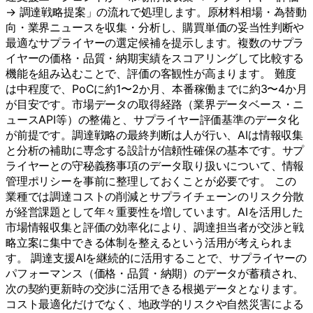
→ 調達戦略提案」の流れで処理します。原材料相場・為替動
向・業界ニュースを収集・分析し、購買単価の妥当性判断や
最適なサプライヤーの選定候補を提示します。複数のサプラ
イヤーの価格・品質・納期実績をスコアリングして比較する
機能を組み込むことで、評価の客観性が高まります。 難度
は中程度で、PoCに約1〜2か月、本番稼働までに約3〜4か月
が目安です。市場データの取得経路（業界データベース・ニ
ュースAPI等）の整備と、サプライヤー評価基準のデータ化
が前提です。調達戦略の最終判断は人が行い、AIは情報収集
と分析の補助に専念する設計が信頼性確保の基本です。サプ
ライヤーとの守秘義務事項のデータ取り扱いについて、情報
管理ポリシーを事前に整理しておくことが必要です。 この
業種では調達コストの削減とサプライチェーンのリスク分散
が経営課題として年々重要性を増しています。AIを活用した
市場情報収集と評価の効率化により、調達担当者が交渉と戦
略立案に集中できる体制を整えるという活用が考えられま
す。 調達支援AIを継続的に活用することで、サプライヤーの
パフォーマンス（価格・品質・納期）のデータが蓄積され、
次の契約更新時の交渉に活用できる根拠データとなります。
コスト最適化だけでなく、地政学的リスクや自然災害による