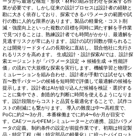
ータから最適な構造・形状・材料の組み合わせを探索する作
業が必要です。しかし従来の設計プロセスは設計者の経験と
勘に大きく依存しており、探索できるパラメータの範囲や試
行の数に人的な限界があります。製品の軽量化・コスト削
減・強度向上といった複数の目標を同時に満たす解を手作業
で見つけることは、熟練設計者でも時間がかかり、最適解を
見逃すリスクが常にあります。設計の試行回数が限られるこ
とは開発リードタイムの長期化に直結し、競合他社に先行さ
れるリスクを高めます。 生成設計・設計探索AIでは、設計探
索エージェントが「パラメータ設定 → 候補生成 → 性能評
価」の流れで大規模な探索を実行します。機械学習と物理シ
ミュレーションを組み合わせ、設計者が手動では試せない数
百〜数千パターンの候補を短時間で評価して最適解の候補を
提示します。設計者はAIが絞り込んだ候補を検証・選択する
ことに集中でき、創造的な判断に時間を使えるようになりま
す。設計段階からコストと品質を最適化することで、試作コ
ストの削減にも繋がります。 導入の難度は中〜高程度で、
PoCに約2〜3か月、本番稼働までに約4〜6か月が目安で
す。CAEツールやFEMシミュレーターとの連携、設計パラメ
ータの定義、制約条件の設定が前提作業です。初期は特定製
品・特定工程（例：特定部品の軽量化）に絞ったパイロット