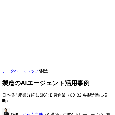
データベーストップ
/
製造
製造
のAIエージェント
活用事例
日本標準産業分類 (JSIC):
E 製造業（09-32 各製造業に横
断）
監修：
武石幸之助
（
AI講師・生成AIトレーナー / x3d株