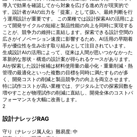
導入で効果を確認してから対象を広げる進め方が現実的で
す。設計者がAIの出力を「提案」として扱い、最終判断を行
う運用設計が重要です。 この業種では設計探索AIの活用によ
って開発サイクルの短縮と製品性能の向上を同時に実現する
ことが、競争力の維持に直結します。探索できる設計空間の
広さがイノベーション速度に影響するため、AI活用の早期着
手が優位性を生み出す取り組みとして注目されています。
生成設計AIの活用によって、従来は人間が思いつかなかった
革新的な形状・構造の設計案が得られるケースがあります。
AIが探索した設計候補は材料使用量の最小化・重量削減・熱
管理の最適化といった複数の目標を同時に満たすものが多
く、開発コストの削減と製品競争力の向上を両立させます。
特に試作コストが高い業種では、デジタル上での探索回数を
増やすことが物理試作の削減に直結し、開発全体のコストパ
フォーマンスを大幅に改善します。
2
設計ナレッジRAG
守り
（
ナレッジ属人化
）
難易度:
中