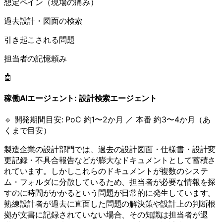
想定ペイン（現場の痛み）
過去設計・図面の検索
引き起こされる問題
担当者の記憶頼み
🤖
稼働AIエージェント:
設計検索エージェント
🔹 開発期間目安:
PoC 約1〜2か月 ／ 本番 約3〜4か月（あ
くまで目安）
製造企業の設計部門では、過去の設計図面・仕様書・設計変
更記録・不具合報告などが膨大なドキュメントとして蓄積さ
れています。しかしこれらのドキュメントが複数のシステ
ム・フォルダに分散しているため、担当者が必要な情報を探
すのに時間がかかるという問題が日常的に発生しています。
熟練設計者が過去に直面した問題の解決策や設計上の判断根
拠が文書に記録されていない場合、その知識は担当者が退