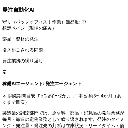
発注自動化AI
守り
（
バックオフィス手作業
）
難易度:
中
想定ペイン（現場の痛み）
部品・資材の発注
引き起こされる問題
発注業務の繰り返し
🤖
稼働AIエージェント:
発注エージェント
🔹 開発期間目安:
PoC 約1〜2か月 ／ 本番 約3〜4か月（あ
くまで目安）
製造業の調達部門では、原材料・部品・消耗品の発注業務が
毎月・毎週の定例業務として繰り返されます。発注のタイミ
ング・発注量・発注先の判断は在庫状況・リードタイム・価