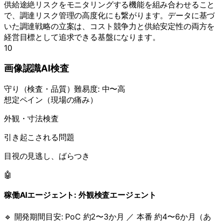
供給途絶リスクをモニタリングする機能を組み合わせること
で、調達リスク管理の高度化にも繋がります。データに基づ
いた調達戦略の立案は、コスト競争力と供給安定性の両方を
経営目標として追求できる基盤になります。
10
画像認識AI検査
守り
（
検査・品質
）
難易度:
中〜高
想定ペイン（現場の痛み）
外観・寸法検査
引き起こされる問題
目視の見逃し、ばらつき
🤖
稼働AIエージェント:
外観検査エージェント
🔹 開発期間目安:
PoC 約2〜3か月 ／ 本番 約4〜6か月（あ