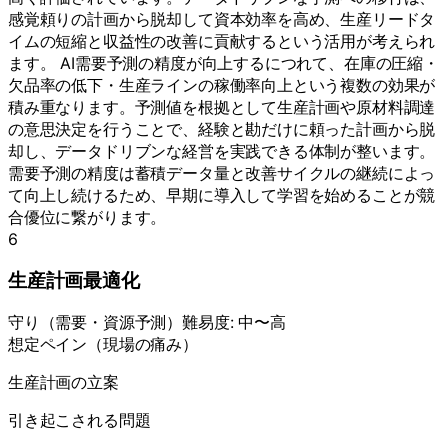
感覚頼りの計画から脱却して資本効率を高め、生産リードタ
イムの短縮と収益性の改善に貢献するという活用が考えられ
ます。 AI需要予測の精度が向上するにつれて、在庫の圧縮・
欠品率の低下・生産ラインの稼働率向上という複数の効果が
積み重なります。予測値を根拠として生産計画や原材料調達
の意思決定を行うことで、経験と勘だけに頼った計画から脱
却し、データドリブンな経営を実践できる体制が整います。
需要予測の精度は蓄積データ量と改善サイクルの継続によっ
て向上し続けるため、早期に導入して学習を始めることが競
合優位に繋がります。
6
生産計画最適化
守り
（
需要・資源予測
）
難易度:
中〜高
想定ペイン（現場の痛み）
生産計画の立案
引き起こされる問題