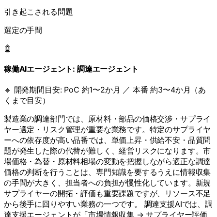
引き起こされる問題
選定の手間
🤖
稼働AIエージェント:
調達エージェント
🔹 開発期間目安:
PoC 約1〜2か月 ／ 本番 約3〜4か月（あ
くまで目安）
製造業の調達部門では、原材料・部品の価格交渉・サプライ
ヤー選定・リスク管理が重要な業務です。特定のサプライヤ
ーへの依存度が高い品番では、単価上昇・供給不安・品質問
題が発生した際の代替が難しく、経営リスクになります。市
場価格・為替・原材料相場の変動を把握しながら適正な調達
価格の判断を行うことは、専門知識を要するうえに情報収集
の手間が大きく、担当者への負担が慢性化しています。新規
サプライヤーの開拓・評価も重要課題ですが、リソース不足
から後手に回りやすい業務の一つです。 調達支援AIでは、調
達支援エージェントが「市場情報収集 → サプライヤー評価