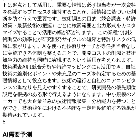
トは起点として活用し、重要な情報は必ず担当者が一次資料
を確認するプロセスを維持することが、誤情報に基づいた判
断を防ぐうえで重要です。技術調査の目的（競合調査・特許
対策・最新技術の把握）ごとに検索範囲と出力形式をカスタ
マイズすることで活用の幅が広がります。 この業種では技
術調査の効率化が研究開発サイクルの短縮と特許リスクの低
減に繋がります。AIを使った技術リサーチが専任担当者なし
に実施できる体制を整えることで、開発コストの削減と技術
競争力の維持を同時に実現するという活用が考えられます。
技術調査AIは競合分析や特許マッピングにも活用でき、自社
技術の差別化ポイントや未充足のニーズを特定するための基
礎情報として役立ちます。技術の流行と自社のコアコンピタ
ンスの重なりを見えやすくすることで、研究開発の優先順位
設定を根拠のある形で行えるようになります。中小規模のメ
ーカーでも大企業並みの技術情報収集・分析能力を持つこと
ができ、技術競争における不均衡を一定程度解消する効果が
期待されています。
5
AI需要予測