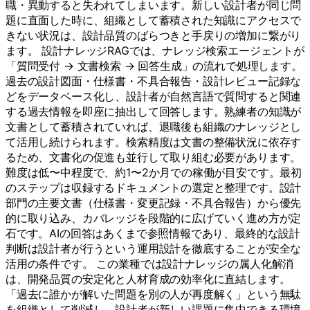
職・異動すると失われてしまいます。新しい設計者が同じ問
題に直面した時に、組織として蓄積された知識にアクセスで
きない状況は、設計品質のばらつきと手戻りの増加に繋がり
ます。 設計ナレッジRAGでは、ナレッジ検索エージェントが
「質問受付 → 文書検索 → 回答生成」の流れで処理します。
過去の設計図面・仕様書・不具合報告・設計レビュー記録な
どをデータベース化し、設計者が自然言語で質問すると関連
する過去情報を即座に抽出して回答します。熟練者の知識が
文書として蓄積されていれば、退職後も組織のナレッジとし
て活用し続けられます。検索精度は文書の整備状況に依存す
るため、文書化の促進も並行して取り組む必要があります。
難度は低〜中程度で、約1〜2か月での稼働が目安です。最初
のステップは収録するドキュメントの選定と整理です。設計
部門の主要文書（仕様書・変更記録・不具合報告）から優先
的に取り込み、カバレッジを段階的に広げていく進め方が定
石です。AIの回答はあくまで参照情報であり、最終的な設計
判断は設計者が行うという運用設計を徹底することが安全な
活用の条件です。 この業種では設計ナレッジの属人化解消
は、開発品質の安定化と人材育成の効率化に直結します。
「過去に誰かが解いた問題を別の人が再度解く」という無駄
を組織として削減し、設計者が新しい課題に集中できる環境