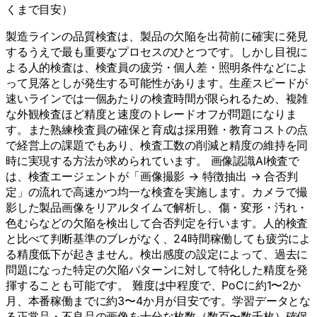
くまで目安）
製造ラインの品質検査は、製品の欠陥を出荷前に確実に発見
するうえで最も重要なプロセスのひとつです。しかし目視に
よる人的検査は、検査員の疲労・個人差・照明条件などによ
って見落としが発生する可能性があります。生産スピードが
速いラインでは一個あたりの検査時間が限られるため、複雑
な外観検査ほど精度と速度のトレードオフが問題になりま
す。また熟練検査員の確保と育成は採用難・教育コストの点
で経営上の課題でもあり、検査工数の削減と精度の維持を同
時に実現する方法が求められています。 画像認識AI検査で
は、検査エージェントが「画像撮影 → 特徴抽出 → 合否判
定」の流れで高速かつ均一な検査を実施します。カメラで撮
影した製品画像をリアルタイムで解析し、傷・変形・汚れ・
色むらなどの欠陥を検出して合否判定を行います。人的検査
と比べて判断基準のブレがなく、24時間稼働しても疲労によ
る精度低下が起きません。検出感度の設定によって、過去に
問題になった特定の欠陥パターンに対して特化した精度を発
揮することも可能です。 難度は中程度で、PoCに約1〜2か
月、本番稼働までに約3〜4か月が目安です。学習データとな
る正常品・不良品の画像を十分な枚数（数百〜数千枚）確保