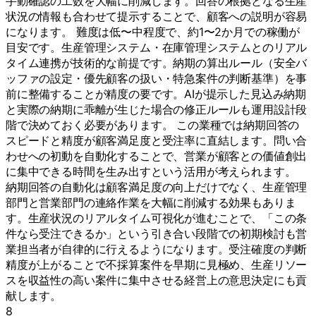
手動確認の工数を大幅に削減します。回答の根拠となる生産
状況の情報も合わせて提示することで、顧客への説明が容易
になります。 難度は低〜中程度で、約1〜2か月での稼働が
目安です。生産管理システム・在庫管理システムとのリアル
タイム連携が技術的な前提です。納期の算出ルール（安全バ
ッファの設定・優先顧客の扱い・特急案件の判断基準）を事
前に整備することが精度の要です。AIが提示した見込み納期
と実際の納期に乖離が生じた場合の修正ルールも運用設計段
階で決めておく必要があります。 この業種では納期回答の
スピードと精度が顧客満足度と受注率に直結します。問い合
わせへの初動を自動化することで、営業が顧客との価値創出
に集中できる時間を生み出すという活用が考えられます。
納期回答の自動化は顧客満足度の向上だけでなく、生産管理
部門と営業部門の連絡作業を大幅に削減する効果もありま
す。生産状況のリアルタイム可視化が進むことで、「この条
件なら受注できるか」という引き合い段階での初期検討も営
業担当者が自律的に行えるようになります。受注確度の判断
精度が上がることで不採算案件を早期に見極め、生産リソー
スを収益性の高い案件に集中させる経営上の意思決定にも貢
献します。
8