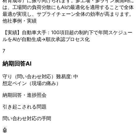
材育成等）に振り向けられます。多工場・多ライン展開時に
は、工場間の負荷分散にもAIの最適化を適用することで全体
最適が実現し、サプライチェーン全体の効率が高まります。
他社事例・実績
【実績】自動車大手：100項目超の制約下で年間スケジュー
ルをAIが自動生成→順次承認プロセス化
7
納期回答AI
守り
（
問い合わせ対応
）
難易度:
中
想定ペイン（現場の痛み）
納期回答・進捗照会
引き起こされる問題
問い合わせ対応の手間
🤖