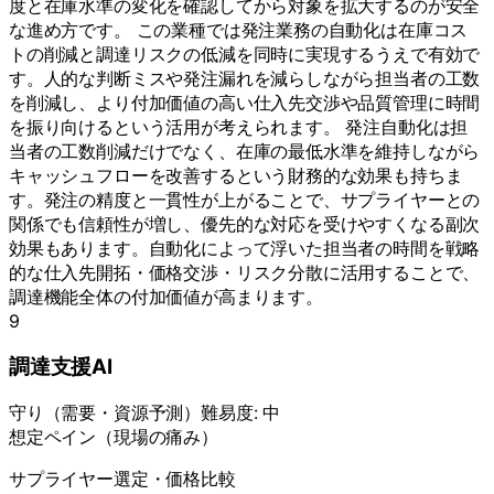
度と在庫水準の変化を確認してから対象を拡大するのが安全
な進め方です。 この業種では発注業務の自動化は在庫コス
トの削減と調達リスクの低減を同時に実現するうえで有効で
す。人的な判断ミスや発注漏れを減らしながら担当者の工数
を削減し、より付加価値の高い仕入先交渉や品質管理に時間
を振り向けるという活用が考えられます。 発注自動化は担
当者の工数削減だけでなく、在庫の最低水準を維持しながら
キャッシュフローを改善するという財務的な効果も持ちま
す。発注の精度と一貫性が上がることで、サプライヤーとの
関係でも信頼性が増し、優先的な対応を受けやすくなる副次
効果もあります。自動化によって浮いた担当者の時間を戦略
的な仕入先開拓・価格交渉・リスク分散に活用することで、
調達機能全体の付加価値が高まります。
9
調達支援AI
守り
（
需要・資源予測
）
難易度:
中
想定ペイン（現場の痛み）
サプライヤー選定・価格比較