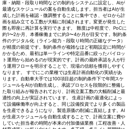
庫・納期・段取り時間などの制約をシステムに設定し、AIが
最適なスケジュールの案を自動生成します。担当者はAIが生
成した計画を確認・微調整することに集中でき、ゼロから計
画を組み立てる工数が大幅に削減されます。変更が発生した
際も即座に再計算を実行できます。 難度は中程度で、PoCに
約1〜2か月、本番稼働までに約3〜4か月が目安です。制約条
件のデジタル化（ライン能力・段取り時間の正確なデータ）
が精度の前提です。制約条件が複雑なほど初期設定に時間が
かかるため、最初は単一ラインや特定品番に絞ったパイロッ
ト運用から始めるのが現実的です。計画の最終承認を人が行
う運用フローを明示することで、現場の信頼を獲得しやすく
なります。 すでにこの業種では生産計画自動化の実績があ
ります。自動車大手では100項目超の制約条件下で年間スケ
ジュールをAIが自動生成し、承認プロセスを段階的に整備し
た取り組みが報告されており、計画立案工数の大幅削減と最
適性の向上が実証されています。 生産計画の最適化によっ
て設備稼働率が向上すると、同じ設備投資でより多くの製品
を生産できるようになり、製造原価の削減に直結します。AI
が生産スケジュールを自動生成することで、計画立案に費や
していた担当者の時間が本来の付加価値業務（工程改善・人