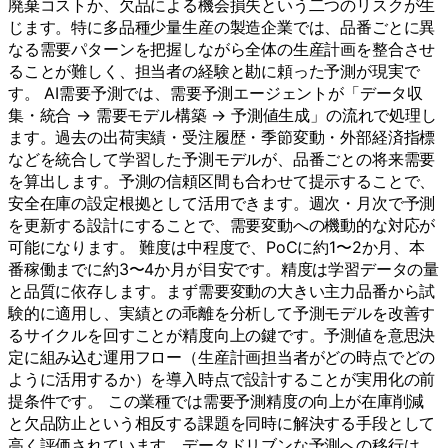
廃棄コストか、欠品による機会損失という二つのリスクが生
じます。特に多品種少量生産の製造企業では、品番ごとに異
なる需要パターンを把握しながら全体の生産計画を整合させ
ることが難しく、担当者の経験と勘に頼った予測が現実で
す。 AI需要予測では、需要予測エージェントが「データ収
集・統合 → 需要モデル構築 → 予測値生成」の流れで処理し
ます。過去の出荷実績・受注履歴・季節変動・外部経済指標
などを統合して学習した予測モデルが、品番ごとの将来需要
を算出します。予測の信頼区間も合わせて提示することで、
安全在庫の設定根拠として活用できます。週次・月次で予測
を更新する設計にすることで、需要変動への機動的な対応が
可能になります。 難度は中程度で、PoCに約1〜2か月、本
番稼働までに約3〜4か月が目安です。精度は学習データの量
と品質に依存します。まず需要変動の大きい主力品番から試
験的に適用し、実績との乖離を分析して予測モデルを改善す
るサイクルを回すことが精度向上の鍵です。予測値を意思決
定に組み込む運用フロー（生産計画担当者がどの時点でどの
ように活用するか）を導入時点で設計することが実用化の前
提条件です。 この業種では需要予測精度の向上が在庫削減
と欠品防止という相反する課題を同時に解決する手段として
高く評価されています。データドリブンな予測への移行は、