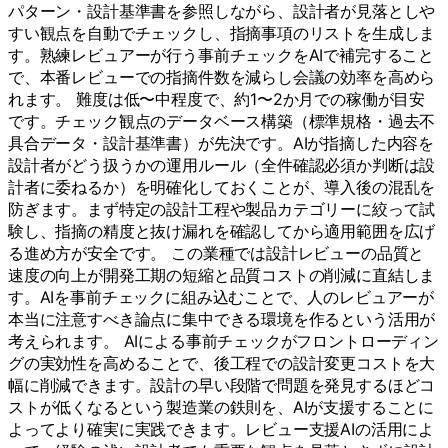
パターン・設計基準書を参照しながら、設計者が見落としや
すい観点を自動でチェックし、指摘事項のリストを生成しま
す。熟練レビュアーが行う事前チェックをAIで補完すること
で、本番レビューでの指摘件数を減らし会議の効率を高めら
れます。 難度は低〜中程度で、約1〜2か月での稼働が目安
です。チェック観点のデータベース構築（標準規格・過去不
具合データ・設計基準書）が先決です。AIが指摘した内容を
設計者がどう扱うかの運用ルール（全件確認必須か判断は設
計者に委ねるか）を明確化しておくことが、導入後の混乱を
防ぎます。まず特定の設計工程や製品カテゴリーに絞って試
験し、指摘の精度と抜け漏れを確認してから適用範囲を広げ
る進め方が安全です。 この業種では設計レビューの品質と
速度の向上が開発工期の短縮と品質コストの削減に直結しま
す。AIを事前チェックに組み込むことで、人のレビュアーが
本当に注意すべき論点に集中できる環境を作るという活用が
考えられます。 AIによる事前チェックがフロントローディン
グの実効性を高めることで、後工程での設計変更コストを大
幅に削減できます。設計の早い段階で問題を発見するほどコ
ストが低くなるという製造業の鉄則を、AIが支援することに
よってより確実に実践できます。レビュー支援AIの活用によ