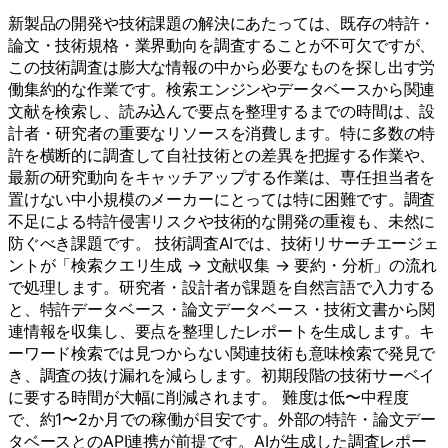
新製品の開発や技術課題の解決にあたっては、既存の特許・
論文・技術規格・業界動向を調査することが不可欠ですが、
この技術調査は膨大な情報の中から必要なものを探し出す労
働集約的な作業です。検索エンジンやデータベースから関連
文献を検索し、読み込んで要点を整理するまでの時間は、設
計者・研究者の重要なリソースを消費します。特に多数の特
許を横断的に調査して自社技術との差異を把握する作業や、
最新の研究動向をキャッチアップする作業は、専任担当者を
置けない中小規模のメーカーにとっては特に困難です。調査
不足による特許侵害リスクや技術的な開発の重複も、未然に
防ぐべき課題です。 技術調査AIでは、技術リサーチエージェ
ントが「検索クエリ生成 → 文献収集 → 要約・分析」の流れ
で処理します。研究者・設計者が課題を自然言語で入力する
と、特許データベース・論文データベース・技術文書から関
連情報を収集し、要点を整理したレポートを生成します。キ
ーワード検索では見つからない関連技術も意味検索で発見で
き、調査の抜け漏れを減らします。初期段階の技術サーベイ
に要する時間が大幅に削減されます。 難度は低〜中程度
で、約1〜2か月での稼働が目安です。外部の特許・論文デー
タベースとのAPI連携が前提です。AIが生成した調査レポー