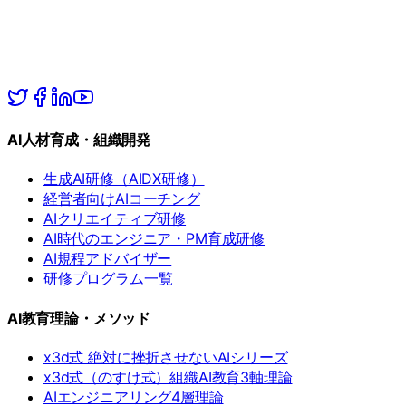
AI人材育成・組織開発
生成AI研修（AIDX研修）
経営者向けAIコーチング
AIクリエイティブ研修
AI時代のエンジニア・PM育成研修
AI規程アドバイザー
研修プログラム一覧
AI教育理論・メソッド
x3d式 絶対に挫折させないAIシリーズ
x3d式（のすけ式）組織AI教育3軸理論
AIエンジニアリング4層理論