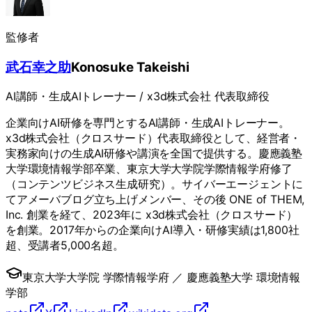
監修者
武石幸之助
Konosuke Takeishi
AI講師・生成AIトレーナー / x3d株式会社 代表取締役
企業向けAI研修を専門とするAI講師・生成AIトレーナー。
x3d株式会社（クロスサード）代表取締役として、経営者・
実務家向けの生成AI研修や講演を全国で提供する。慶應義塾
大学環境情報学部卒業、東京大学大学院学際情報学府修了
（コンテンツビジネス生成研究）。サイバーエージェントに
てアメーバブログ立ち上げメンバー、その後 ONE of THEM,
Inc. 創業を経て、2023年に x3d株式会社（クロスサード）
を創業。2017年からの企業向けAI導入・研修実績は1,800社
超、受講者5,000名超。
東京大学大学院 学際情報学府
／
慶應義塾大学 環境情報
学部