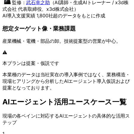
監修：
武石幸之助
（
AI講師・生成AIトレーナー / x3d株
式会社 代表取締役
、x3d株式会社）
AI導入支援実績 1,800社超のデータをもとに作成
想定ターゲット像・業務課題
産業機械・電機・部品の卸。技術提案型の営業が中心。
⚠️
本プランは提案・仮説です
本業種のデータは当社実在の導入事例ではなく、業務構造・
現場ヒアリングから分析したAIエージェント導入仮説および
提案となっております。
AIエージェント活用ユースケース一覧
現場の各ペインに対応するAIエージェントの具体的な活用ス
テップ
1