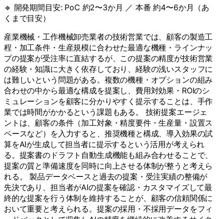
🔹 開発期間目安:
PoC 約2〜3か月 ／ 本番 約4〜6か月（あ
くまで目安）
産業機械・工作機械卸売業者の技術営業では、顧客の製造工
程・加工条件・生産規模に合わせた最適な機種・ラインナッ
プの提案が受注率に直結するが、この提案の精度が技術営業
の経験・知識に大きく依存しており、経験の浅いスタッフに
は難しいという問題がある。複数の機種・オプションの組み
合わせの中から最適な構成を提案し、費用対効果・ROIのシ
ミュレーションを顧客に分かりやすく提示することは、手作
業では時間がかかるという課題もある。 技術提案エージェ
ントは、顧客の条件（加工対象・精度要件・生産量・設置ス
ペースなど）を入力すると、推奨機種と構成、導入効果の試
算をAIが生成して担当者に提示するという活用が考えられ
る。提案書のドラフト自動生成機能も組み合わせることで、
提案の質と準備速度を同時に向上させる体制が整うと考えら
れる。 製品データベースと過去の提案・受注実績の整備が
先決であり、担当者がAIの提案を確認・カスタマイズして最
終的な提案を行う体制を維持することが、顧客の信頼関係に
おいて重要と考えられる。提案の採用・不採用データをフィ