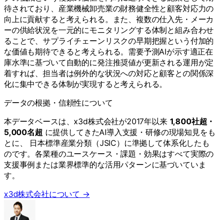
待されており、産業機械卸売業の財務健全性と顧客対応力の
向上に貢献すると考えられる。また、複数の仕入先・メーカ
ーの供給状況を一元的にモニタリングする体制と組み合わせ
ることで、サプライチェーンリスクの早期把握という付加的
な価値も期待できると考えられる。需要予測AIが示す適正在
庫水準に基づいて自動的に発注推奨値が更新される運用が定
着すれば、担当者は例外的な状況への対応と顧客との関係深
化に集中できる体制が実現すると考えられる。
データの根拠・信頼性について
本データベースは、x3d株式会社が2017年以来
1,800社超・
5,000名超
に提供してきたAI導入支援・研修の現場知見をも
とに、 日本標準産業分類（JSIC）に準拠して体系化したも
のです。各業種のユースケース・課題・効果はすべて実際の
支援事例または業界標準的な活用パターンに基づいていま
す。
x3d株式会社について →