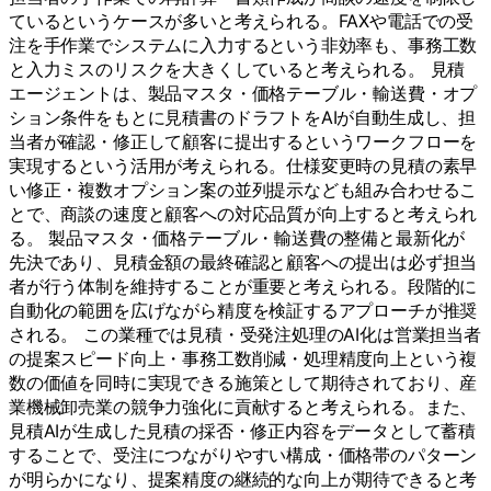
ているというケースが多いと考えられる。FAXや電話での受
注を手作業でシステムに入力するという非効率も、事務工数
と入力ミスのリスクを大きくしていると考えられる。 見積
エージェントは、製品マスタ・価格テーブル・輸送費・オプ
ション条件をもとに見積書のドラフトをAIが自動生成し、担
当者が確認・修正して顧客に提出するというワークフローを
実現するという活用が考えられる。仕様変更時の見積の素早
い修正・複数オプション案の並列提示なども組み合わせるこ
とで、商談の速度と顧客への対応品質が向上すると考えられ
る。 製品マスタ・価格テーブル・輸送費の整備と最新化が
先決であり、見積金額の最終確認と顧客への提出は必ず担当
者が行う体制を維持することが重要と考えられる。段階的に
自動化の範囲を広げながら精度を検証するアプローチが推奨
される。 この業種では見積・受発注処理のAI化は営業担当者
の提案スピード向上・事務工数削減・処理精度向上という複
数の価値を同時に実現できる施策として期待されており、産
業機械卸売業の競争力強化に貢献すると考えられる。また、
見積AIが生成した見積の採否・修正内容をデータとして蓄積
することで、受注につながりやすい構成・価格帯のパターン
が明らかになり、提案精度の継続的な向上が期待できると考