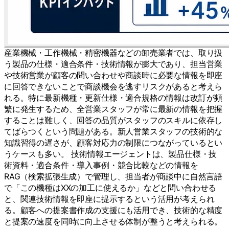
産業機械・工作機械・精密機器などの卸売業者では、取り扱
う製品の仕様・適合条件・技術情報が膨大であり、担当営業
や技術営業が顧客の問い合わせや商談時に必要な情報を即座
に回答できないことで商談機会を逃すリスクがあると考えら
れる。特に最新機種・更新仕様・適合規格の情報は改訂が頻
繁に発生するため、全営業スタッフが常に最新の情報を把握
することは難しく、回答の品質がスタッフのスキルに依存し
てばらつくという問題がある。新人営業スタッフの技術的な
知識習得の遅さが、顧客対応力の制限につながっているとい
うケースも多い。 技術情報エージェントは、製品仕様・技
術資料・適合条件・導入事例・競合比較などの情報を
RAG（検索拡張生成）で管理し、担当者が商談中に自然言語
で「この機種はXXの加工に使えるか」などと問い合わせる
と、関連技術情報を即座に提示するという活用が考えられ
る。顧客への提案書作成の支援にも活用でき、技術的な精度
と提案の速度を同時に向上させる体制が整うと考えられる。