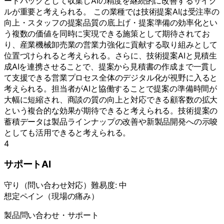
ードバックとして収集しAIの精度を継続的に改善するサイク
ルが重要と考えられる。 この業種では技術提案AIは受注率の
向上・スタッフの提案品質の底上げ・提案準備の効率化とい
う複数の価値を同時に実現できる施策として期待されてお
り、産業機械卸売業の営業力強化に貢献する取り組みとして
位置づけられると考えられる。さらに、技術提案AIと見積生
成AIを連携させることで、提案から見積書の作成まで一貫し
て支援できる営業プロセス全体のデジタル化が視野に入ると
考えられる。担当者がAIと協働することで提案の準備時間が
大幅に短縮され、商談の質の向上と対応できる顧客数の拡大
という複合的な効果が期待できると考えられる。技術提案の
蓄積データは製品ラインナップの改善や新製品開発への示唆
としても活用できると考えられる。
4
サポートAI
守り
（
問い合わせ対応
）
難易度:
中
想定ペイン（現場の痛み）
製品問い合わせ・サポート