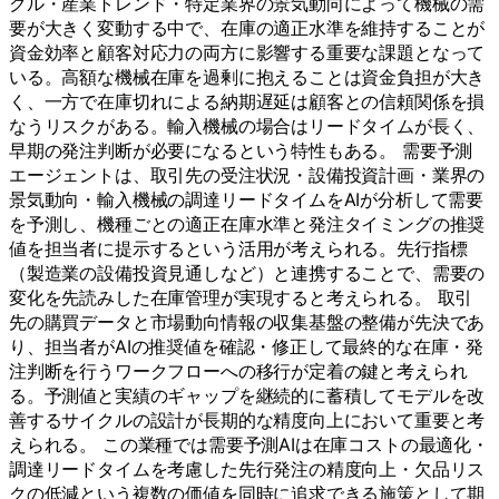
クル・産業トレンド・特定業界の景気動向によって機械の需
要が大きく変動する中で、在庫の適正水準を維持することが
資金効率と顧客対応力の両方に影響する重要な課題となって
いる。高額な機械在庫を過剰に抱えることは資金負担が大き
く、一方で在庫切れによる納期遅延は顧客との信頼関係を損
なうリスクがある。輸入機械の場合はリードタイムが長く、
早期の発注判断が必要になるという特性もある。 需要予測
エージェントは、取引先の受注状況・設備投資計画・業界の
景気動向・輸入機械の調達リードタイムをAIが分析して需要
を予測し、機種ごとの適正在庫水準と発注タイミングの推奨
値を担当者に提示するという活用が考えられる。先行指標
（製造業の設備投資見通しなど）と連携することで、需要の
変化を先読みした在庫管理が実現すると考えられる。 取引
先の購買データと市場動向情報の収集基盤の整備が先決であ
り、担当者がAIの推奨値を確認・修正して最終的な在庫・発
注判断を行うワークフローへの移行が定着の鍵と考えられ
る。予測値と実績のギャップを継続的に蓄積してモデルを改
善するサイクルの設計が長期的な精度向上において重要と考
えられる。 この業種では需要予測AIは在庫コストの最適化・
調達リードタイムを考慮した先行発注の精度向上・欠品リス
クの低減という複数の価値を同時に追求できる施策として期