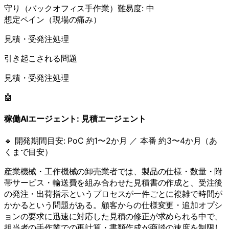
守り
（
バックオフィス手作業
）
難易度:
中
想定ペイン（現場の痛み）
見積・受発注処理
引き起こされる問題
見積・受発注処理
🤖
稼働AIエージェント:
見積エージェント
🔹 開発期間目安:
PoC 約1〜2か月 ／ 本番 約3〜4か月（あ
くまで目安）
産業機械・工作機械の卸売業者では、製品の仕様・数量・附
帯サービス・輸送費を組み合わせた見積書の作成と、受注後
の発注・出荷指示というプロセスが一件ごとに複雑で時間が
かかるという問題がある。顧客からの仕様変更・追加オプシ
ョンの要求に迅速に対応した見積の修正が求められる中で、
担当者の手作業での再計算・書類作成が商談の速度を制限し