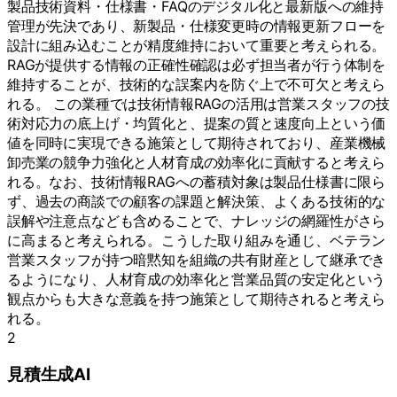
製品技術資料・仕様書・FAQのデジタル化と最新版への維持
管理が先決であり、新製品・仕様変更時の情報更新フローを
設計に組み込むことが精度維持において重要と考えられる。
RAGが提供する情報の正確性確認は必ず担当者が行う体制を
維持することが、技術的な誤案内を防ぐ上で不可欠と考えら
れる。 この業種では技術情報RAGの活用は営業スタッフの技
術対応力の底上げ・均質化と、提案の質と速度向上という価
値を同時に実現できる施策として期待されており、産業機械
卸売業の競争力強化と人材育成の効率化に貢献すると考えら
れる。なお、技術情報RAGへの蓄積対象は製品仕様書に限ら
ず、過去の商談での顧客の課題と解決策、よくある技術的な
誤解や注意点なども含めることで、ナレッジの網羅性がさら
に高まると考えられる。こうした取り組みを通じ、ベテラン
営業スタッフが持つ暗黙知を組織の共有財産として継承でき
るようになり、人材育成の効率化と営業品質の安定化という
観点からも大きな意義を持つ施策として期待されると考えら
れる。
2
見積生成AI