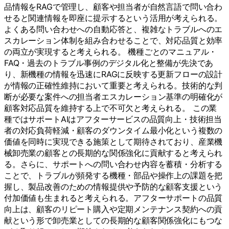
品情報をRAGで管理し、顧客や担当者が自然言語で問い合わ
せると関連情報を即座に提示するという活用が考えられる。
よくある問い合わせへの自動応答と、複雑なトラブルへのエ
スカレーション体制を組み合わせることで、対応品質と効率
の両立が実現すると考えられる。 機種ごとのマニュアル・
FAQ・過去のトラブル事例のデジタル化と整備が先決であ
り、新機種の情報を迅速にRAGに反映する更新フローの設計
が情報の正確性維持において重要と考えられる。技術的な判
断が必要な案件への担当者エスカレーション基準の明確化が
顧客対応品質を維持する上で不可欠と考えられる。 この業
種ではサポートAIはアフターサービスの品質向上・技術担当
者の対応負荷軽減・顧客のダウンタイム最小化という複数の
価値を同時に実現できる施策として期待されており、産業機
械卸売業の顧客との長期的な関係強化に貢献すると考えられ
る。さらに、サポートへの問い合わせ内容を蓄積・分析する
ことで、トラブルが頻発する機種・部品や操作上の課題を把
握し、製品改善のための情報提供や予防的な顧客支援という
付加価値も生まれると考えられる。アフターサポートの品質
向上は、顧客のリピート購入や定期メンテナンス契約への貢
献という形で卸売業としての長期的な顧客関係強化にもつな