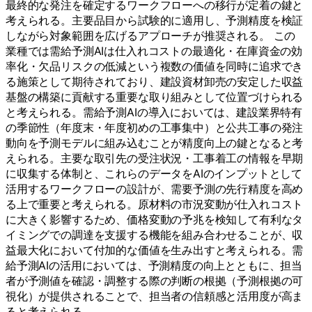
最終的な発注を確定するワークフローへの移行が定着の鍵と
考えられる。主要品目から試験的に適用し、予測精度を検証
しながら対象範囲を広げるアプローチが推奨される。 この
業種では需給予測AIは仕入れコストの最適化・在庫資金の効
率化・欠品リスクの低減という複数の価値を同時に追求でき
る施策として期待されており、建設資材卸売の安定した収益
基盤の構築に貢献する重要な取り組みとして位置づけられる
と考えられる。需給予測AIの導入においては、建設業界特有
の季節性（年度末・年度初めの工事集中）と公共工事の発注
動向を予測モデルに組み込むことが精度向上の鍵となると考
えられる。主要な取引先の受注状況・工事着工の情報を早期
に収集する体制と、これらのデータをAIのインプットとして
活用するワークフローの設計が、需要予測の先行精度を高め
る上で重要と考えられる。原材料の市況変動が仕入れコスト
に大きく影響するため、価格変動の予兆を検知して有利なタ
イミングでの調達を支援する機能を組み合わせることが、収
益最大化において付加的な価値を生み出すと考えられる。需
給予測AIの活用においては、予測精度の向上とともに、担当
者が予測値を確認・調整する際の判断の根拠（予測根拠の可
視化）が提供されることで、担当者の信頼感と活用度が高ま
ると考えられる。