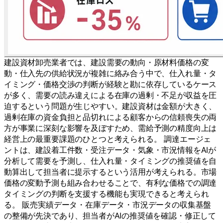
建設資材卸売業者では、建設需要の動向・原材料価格の変
動・仕入先の供給状況が複雑に絡み合う中で、仕入れ量・タ
イミング・価格交渉の判断が経験と勘に依存しているケース
が多く、需要の読み違えによる在庫の過剰・不足が収益を圧
迫するという問題が生じやすい。建設資材は金額が大きく、
過剰在庫の資金負担と品切れによる顧客からの信頼喪失の両
方が事業に深刻な影響を及ぼすため、需給予測の精度向上は
経営上の最重要課題のひとつと考えられる。 調達エージェ
ントは、建設着工件数・受注データ・気象・市況情報をAIが
分析して需要を予測し、仕入れ量・タイミングの推奨値を自
動算出して担当者に提示するという活用が考えられる。市場
価格の変動予測も組み合わせることで、有利な価格での調達
タイミングの判断を支援する機能も実現できると考えられ
る。 販売実績データ・在庫データ・市況データの収集基盤
の整備が先決であり、担当者がAIの推奨値を確認・修正して