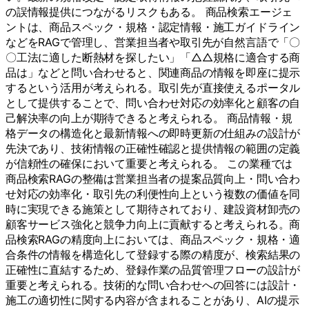
の誤情報提供につながるリスクもある。 商品検索エージェ
ントは、商品スペック・規格・認定情報・施工ガイドライン
などをRAGで管理し、営業担当者や取引先が自然言語で「〇
〇工法に適した断熱材を探したい」「△△規格に適合する商
品は」などと問い合わせると、関連商品の情報を即座に提示
するという活用が考えられる。取引先が直接使えるポータル
として提供することで、問い合わせ対応の効率化と顧客の自
己解決率の向上が期待できると考えられる。 商品情報・規
格データの構造化と最新情報への即時更新の仕組みの設計が
先決であり、技術情報の正確性確認と提供情報の範囲の定義
が信頼性の確保において重要と考えられる。 この業種では
商品検索RAGの整備は営業担当者の提案品質向上・問い合わ
せ対応の効率化・取引先の利便性向上という複数の価値を同
時に実現できる施策として期待されており、建設資材卸売の
顧客サービス強化と競争力向上に貢献すると考えられる。商
品検索RAGの精度向上においては、商品スペック・規格・適
合条件の情報を構造化して登録する際の精度が、検索結果の
正確性に直結するため、登録作業の品質管理フローの設計が
重要と考えられる。技術的な問い合わせへの回答には設計・
施工の適切性に関する内容が含まれることがあり、AIの提示