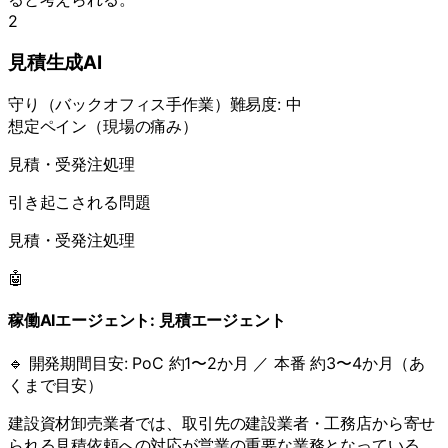
2
見積生成AI
守り
（
バックオフィス手作業
）
難易度:
中
想定ペイン（現場の痛み）
見積・受発注処理
引き起こされる問題
見積・受発注処理
🤖
稼働AIエージェント:
見積エージェント
🔹 開発期間目安:
PoC 約1〜2か月 ／ 本番 約3〜4か月（あ
くまで目安）
建設資材卸売業者では、取引先の建設業者・工務店から寄せ
られる見積依頼への対応が営業の重要な業務となっている