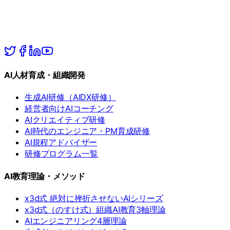
AI人材育成・組織開発
生成AI研修（AIDX研修）
経営者向けAIコーチング
AIクリエイティブ研修
AI時代のエンジニア・PM育成研修
AI規程アドバイザー
研修プログラム一覧
AI教育理論・メソッド
x3d式 絶対に挫折させないAIシリーズ
x3d式（のすけ式）組織AI教育3軸理論
AIエンジニアリング4層理論