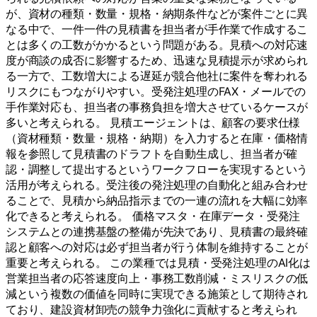
が、資材の種類・数量・規格・納期条件などが案件ごとに異
なる中で、一件一件の見積書を担当者が手作業で作成するこ
とは多くの工数がかかるという問題がある。見積への対応速
度が商談の成否に影響するため、迅速な見積提示が求められ
る一方で、工数増大による遅延が競合他社に案件を奪われる
リスクにもつながりやすい。受発注処理のFAX・メールでの
手作業対応も、担当者の事務負担を増大させているケースが
多いと考えられる。 見積エージェントは、顧客の要求仕様
（資材種類・数量・規格・納期）を入力すると在庫・価格情
報を参照して見積書のドラフトを自動生成し、担当者が確
認・調整して提出するというワークフローを実現するという
活用が考えられる。受注後の発注処理の自動化と組み合わせ
ることで、見積から納品指示までの一連の流れを大幅に効率
化できると考えられる。 価格マスタ・在庫データ・受発注
システムとの連携基盤の整備が先決であり、見積書の最終確
認と顧客への対応は必ず担当者が行う体制を維持することが
重要と考えられる。 この業種では見積・受発注処理のAI化は
営業担当者の応答速度向上・事務工数削減・ミスリスクの低
減という複数の価値を同時に実現できる施策として期待され
ており、建設資材卸売の競争力強化に貢献すると考えられ