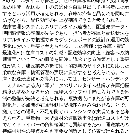
AIがリアルタイムで管理し、適正在庫水準の維持・拠点間移
動の推奨・配送ルートの最適化を自動算出して担当者に提示
するという活用が考えられる。在庫の滞留と品切れを同時に
防ぎながら、配送効率の向上が期待できると考えられる。
在庫管理システムとのリアルタイム連携と、配送先データ・
時間窓情報の整備が先決であり、担当者が在庫と配送状況を
リアルタイムで把握できるダッシュボードの設計が運用の効
率化において重要と考えられる。 この業種では在庫・配送
最適化AIは在庫コストの削減・配送効率の向上・顧客への納
期遵守という三つの価値を同時に追求できる施策として重要
性が高く、建設業界の繁忙期・閑散期のサイクルに対応した
柔軟な在庫・物流管理の実現に貢献すると考えられる。在
庫・配送最適化AIの導入においては、センサー・ハンディタ
ーミナルによる入出庫データのリアルタイム登録が在庫把握
精度の基盤となるため、現場スタッフが手軽に入力できる体
制の整備が先決と考えられる。複数拠点にまたがる在庫の可
視化と、拠点間の在庫移動推奨機能を組み合わせることで、
拠点ごとの過剰・不足を防ぐバランシングが実現できると考
えられる。重量物・大型資材の運搬効率化は配送コストだけ
でなくドライバーの負担軽減にも貢献するため、運送業務の
持続可能性の観点からも重要な施策として位置づけられると