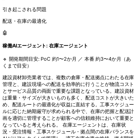
引き起こされる問題
配送・在庫の最適化
🤖
稼働AIエージェント:
在庫エージェント
🔹 開発期間目安:
PoC 約1〜2か月 ／ 本番 約3〜4か月（あ
くまで目安）
建設資材卸売業者では、複数の倉庫・配送拠点にわたる在庫
管理と、建設現場への配送を効率的に行うことが物流コスト
とサービス品質の両面で重要な課題となっている。建設資材
は重量・サイズが大きいものも多く、配送コストが大きいた
め、配送ルートの最適化が収益に直結する。工事スケジュー
ルに応じた納期厳守が求められる中で、在庫の把握と配送計
画を適切に管理することが顧客への信頼維持において重要と
なっていると考えられる。 在庫エージェントは、在庫状
況・受注情報・工事スケジュール・拠点間の在庫バランスを