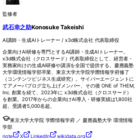
監修者
武石幸之助
Konosuke Takeishi
AI講師・生成AIトレーナー / x3d株式会社 代表取締役
企業向けAI研修を専門とするAI講師・生成AIトレーナー。
x3d株式会社（クロスサード）代表取締役として、経営者・
実務家向けの生成AI研修や講演を全国で提供する。慶應義塾
大学環境情報学部卒業、東京大学大学院学際情報学府修了
（コンテンツビジネス生成研究）。サイバーエージェントに
てアメーバブログ立ち上げメンバー、その後 ONE of THEM,
Inc. 創業を経て、2023年に x3d株式会社（クロスサード）
を創業。2017年からの企業向けAI導入・研修実績は1,800社
超、受講者5,000名超。
東京大学大学院 学際情報学府
／
慶應義塾大学 環境情報
学部
note
X
LinkedIn
wikidata.org