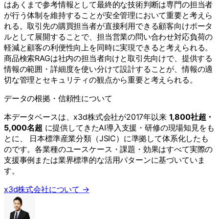
はあくまで参考情報として最終的な技術判断は専門の担当者
が行う体制を維持することが安全管理において重要と考えら
れる。取引先の購買担当者が直接利用できる顧客向けポータ
ルとして展開することで、担当営業の問い合わせ対応負荷の
軽減と顧客の利便性向上を同時に実現できると考えられる。
商品検索RAGは社内の担当者向けと取引先向けで、提供する
情報の範囲・詳細度を使い分けて設計することが、情報の適
切な管理とセキュリティの観点から重要と考えられる。
データの根拠・信頼性について
本データベースは、x3d株式会社が2017年以来
1,800社超・
5,000名超
に提供してきたAI導入支援・研修の現場知見をも
とに、 日本標準産業分類（JSIC）に準拠して体系化したも
のです。各業種のユースケース・課題・効果はすべて実際の
支援事例または業界標準的な活用パターンに基づいていま
す。
x3d株式会社について →