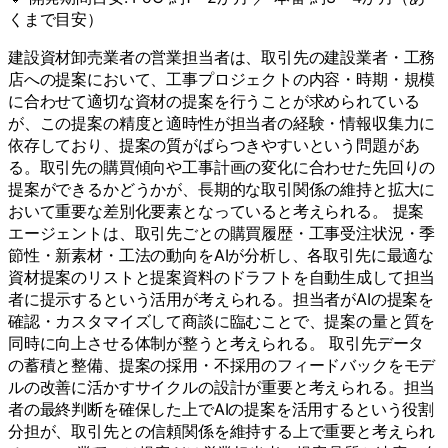
くまで目安）
建設資材卸売業者の営業担当者は、取引先の建設業者・工務
店への提案において、工事プロジェクトの内容・時期・規模
に合わせて適切な資材の提案を行うことが求められている
が、この提案の精度と適時性が担当者の経験・情報収集力に
依存しており、提案の質がばらつきやすいという問題があ
る。取引先の購買傾向や工事計画の変化に合わせた先回りの
提案ができるかどうかが、長期的な取引関係の維持と拡大に
おいて重要な差別化要素となっていると考えられる。 提案
エージェントは、取引先ごとの購買履歴・工事受注状況・季
節性・新素材・工法の動向をAIが分析し、各取引先に最適な
資材提案のリストと提案資料のドラフトを自動生成して担当
者に提示するという活用が考えられる。担当者がAIの提案を
確認・カスタマイズして商談に臨むことで、提案の量と質を
同時に向上させる体制が整うと考えられる。 取引先データ
の蓄積と整備、提案の採用・不採用のフィードバックをモデ
ルの改善に活かすサイクルの設計が重要と考えられる。担当
者の最終判断を確保した上でAIの提案を活用するという役割
分担が、取引先との信頼関係を維持する上で重要と考えられ