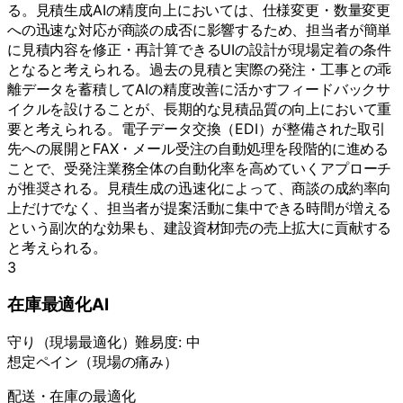
る。見積生成AIの精度向上においては、仕様変更・数量変更
への迅速な対応が商談の成否に影響するため、担当者が簡単
に見積内容を修正・再計算できるUIの設計が現場定着の条件
となると考えられる。過去の見積と実際の発注・工事との乖
離データを蓄積してAIの精度改善に活かすフィードバックサ
イクルを設けることが、長期的な見積品質の向上において重
要と考えられる。電子データ交換（EDI）が整備された取引
先への展開とFAX・メール受注の自動処理を段階的に進める
ことで、受発注業務全体の自動化率を高めていくアプローチ
が推奨される。見積生成の迅速化によって、商談の成約率向
上だけでなく、担当者が提案活動に集中できる時間が増える
という副次的な効果も、建設資材卸売の売上拡大に貢献する
と考えられる。
3
在庫最適化AI
守り
（
現場最適化
）
難易度:
中
想定ペイン（現場の痛み）
配送・在庫の最適化