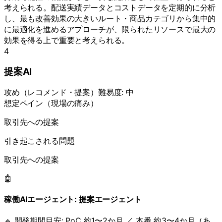
考えられる。配送実績データとコストデータを定期的に分析
し、最も改善効果の大きいルート・商品カテゴリから集中的
に最適化を進めるアプローチが、限られたリソースで最大の
効果を得る上で重要と考えられる。
4
提案AI
攻め
（
レコメンド・提案
）
難易度:
中
想定ペイン（現場の痛み）
取引先への提案
引き起こされる問題
取引先への提案
🤖
稼働AIエージェント:
提案エージェント
🔹 開発期間目安:
PoC 約1〜2か月 ／ 本番 約3〜4か月（あ