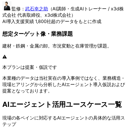
監修：
武石幸之助
（
AI講師・生成AIトレーナー / x3d株
式会社 代表取締役
、x3d株式会社）
AI導入支援実績 1,800社超のデータをもとに作成
想定ターゲット像・業務課題
建材・鉄鋼・金属の卸。市況変動と在庫管理が課題。
⚠️
本プランは提案・仮説です
本業種のデータは当社実在の導入事例ではなく、業務構造・
現場ヒアリングから分析したAIエージェント導入仮説および
提案となっております。
AIエージェント活用ユースケース一覧
現場の各ペインに対応するAIエージェントの具体的な活用ス
テップ