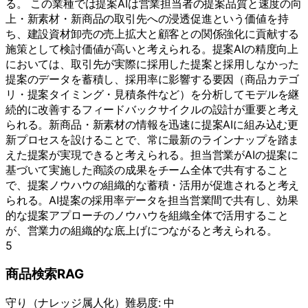
る。 この業種では提案AIは営業担当者の提案品質と速度の向
上・新素材・新商品の取引先への浸透促進という価値を持
ち、建設資材卸売の売上拡大と顧客との関係強化に貢献する
施策として検討価値が高いと考えられる。提案AIの精度向上
においては、取引先が実際に採用した提案と採用しなかった
提案のデータを蓄積し、採用率に影響する要因（商品カテゴ
リ・提案タイミング・見積条件など）を分析してモデルを継
続的に改善するフィードバックサイクルの設計が重要と考え
られる。新商品・新素材の情報を迅速に提案AIに組み込む更
新プロセスを設けることで、常に最新のラインナップを踏ま
えた提案が実現できると考えられる。担当営業がAIの提案に
基づいて実施した商談の成果をチーム全体で共有すること
で、提案ノウハウの組織的な蓄積・活用が促進されると考え
られる。AI提案の採用率データを担当営業間で共有し、効果
的な提案アプローチのノウハウを組織全体で活用すること
が、営業力の組織的な底上げにつながると考えられる。
5
商品検索RAG
守り
（
ナレッジ属人化
）
難易度:
中